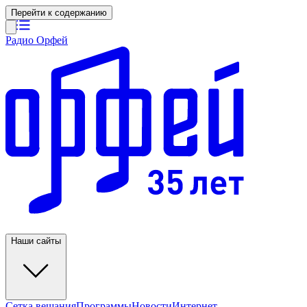
Перейти к содержанию
Радио Орфей
Наши сайты
Сетка вещания
Программы
Новости
Интернет-