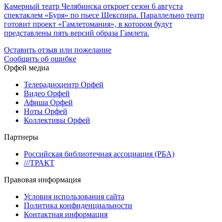
Камерный театр Челябинска откроет сезон 6 августа
спектаклем «Буря» по пьесе Шекспира. Параллельно театр
готовит проект «Гамлетомания», в котором будут
представлены пять версий образа Гамлета.
Оставить отзыв или пожелание
Сообщить об ошибке
Орфей медиа
Телерадиоцентр Орфей
Видео Орфей
Афиша Орфей
Ноты Орфей
Коллективы Орфей
Партнеры
Российская библиотечная ассоциация (РБА)
///ТРАКТ
Правовая информация
Условия использования сайта
Политика конфиденциальности
Контактная информация