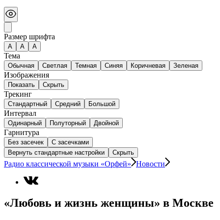
Размер шрифта
А
A
A
Тема
Обычная
Светлая
Темная
Синяя
Коричневая
Зеленая
Изображения
Показать
Скрыть
Трекинг
Стандартный
Средний
Большой
Интервал
Одинарный
Полуторный
Двойной
Гарнитура
Без засечек
С засечками
Вернуть стандартные настройки
Скрыть
Радио классической музыки «Орфей»
Новости
«Любовь и жизнь женщины» в Москве