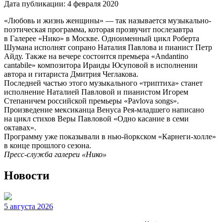
Дата публикации:
4 февраля 2020
«Любовь и жизнь женщины» — так называется музыкально-
поэтическая программа, которая прозвучит послезавтра
в Галерее «Нико» в Москве. Одноименный цикл Роберта
Шумана исполнят сопрано Наталия Павлова и пианист Петр
Айду. Также на вечере состоится премьера «Andantino
cantabile» композитора Ираиды Юсуповой в исполнении
автора и гитариста Дмитрия Чеглакова.
Последней частью этого музыкального «триптиха» станет
исполнение Наталией Павловой и пианистом Игорем
Степаничем российской премьеры «Pavlova songs».
Произведение мексиканца Венуса Рея-младшего написано
на цикл стихов Веры Павловой «Одно касание в семи
октавах».
Программу уже показывали в нью-йоркском «Карнеги-холле»
в конце прошлого сезона.
Пресс-служба галереи «Нико»
Новости
5 августа 2026