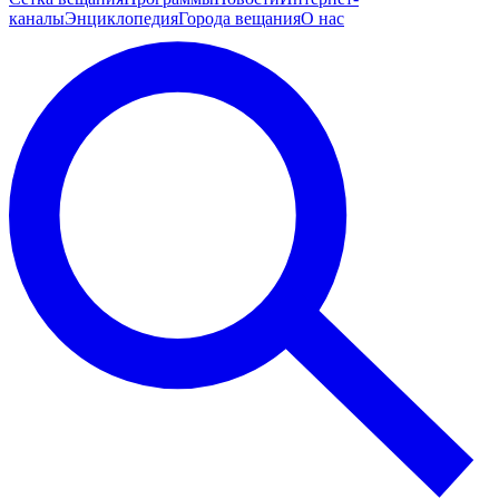
каналы
Энциклопедия
Города вещания
О нас