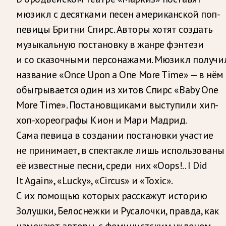
мюзикл с десятками песен американской поп-
певицы Бритни Спирс. Авторы хотят создать
музыкальную постановку в жанре фэнтези
и со сказочными персонажами. Мюзикл получи
название «Once Upon a One More Time» — в нём
обыгрывается один из хитов Спирс «Baby One
More Time». Постановщиками выступили хип-
хоп-хореографы Кион и Мари Мадрид.
Сама певица в создании постановки участие
не принимает, в спектакле лишь использованы
её известные песни, среди них «Oops!.. I Did
It Again», «Lucky», «Circus» и «Toxic».
С их помощью которых расскажут историю
Золушки, Белоснежки и Русалочки, правда, как
намекают авторы, с феминистским уклоном.