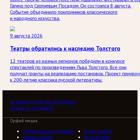
Гагино под Сергиевым Посадом. Он состоялся 8 августа.
Событие объединило поклонников классического
и народного искусства.
9 августа 2026
Театры обратились к наследию Толстого
12 театров из разных регионов победили в конкурсе
спектаклей по произведениям Льва Толстого. Все они
получат гранты на реализацию постановок. Проект приуроч
к 200-летию классика русской литературы.
Оставить отзыв или пожелание
Сообщить об ошибке
Орфей медиа
Телерадиоцентр Орфей
Видео Орфей
Афиша Орфей
Ноты Орфей