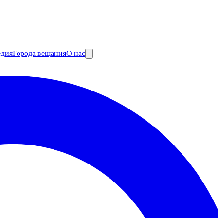
едия
Города вещания
О нас