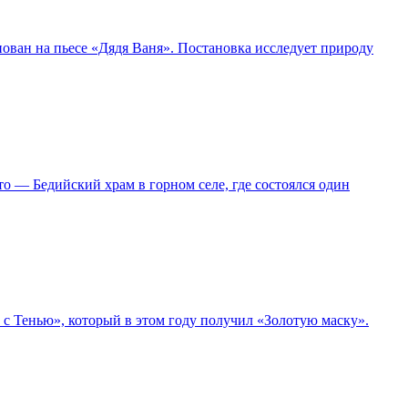
ован на пьесе «Дядя Ваня». Постановка исследует природу
то — Бедийский храм в горном селе, где состоялся один
с Тенью», который в этом году получил «Золотую маску».