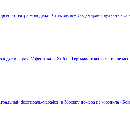
орского театра молодёжи. Спектакль «Как умирают вулканы» осн
ходят в горах. У фестиваля Хиблы Герзмава тоже есть такое мес
тральный фестиваль-марафон в Москву номера из мюзикла «Бой 