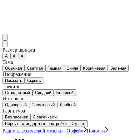
Размер шрифта
А
A
A
Тема
Обычная
Светлая
Темная
Синяя
Коричневая
Зеленая
Изображения
Показать
Скрыть
Трекинг
Стандартный
Средний
Большой
Интервал
Одинарный
Полуторный
Двойной
Гарнитура
Без засечек
С засечками
Вернуть стандартные настройки
Скрыть
Радио классической музыки «Орфей»
Новости