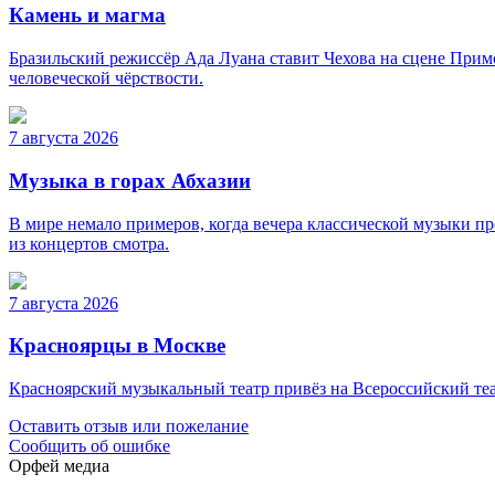
Камень и магма
Бразильский режиссёр Ада Луана ставит Чехова на сцене Прим
человеческой чёрствости.
7 августа 2026
Музыка в горах Абхазии
В мире немало примеров, когда вечера классической музыки про
из концертов смотра.
7 августа 2026
Красноярцы в Москве
Красноярский музыкальный театр привёз на Всероссийский теа
Оставить отзыв или пожелание
Сообщить об ошибке
Орфей медиа