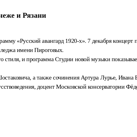
неже и Рязани
грамму «Русский авангард 1920-х». 7 декабря концерт
олледжа имени Пироговых.
 стиля, и программа Студии новой музыки показывае
остаковича, а также сочинения Артура Лурье, Ивана
усствоведения, доцент Московской консерватории Фёд