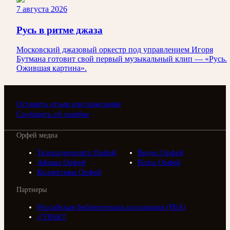
7 августа 2026
Русь в ритме джаза
Московский джазовый оркестр под управлением Игоря
Бутмана готовит свой первый музыкальный клип — «Русь.
Ожившая картина».
Оставить отзыв или пожелание
Сообщить об ошибке
Орфей медиа
Телерадиоцентр Орфей
Видео Орфей
Афиша Орфей
Ноты Орфей
Коллективы Орфей
Партнеры
Российская библиотечная ассоциация (РБА)
///ТРАКТ