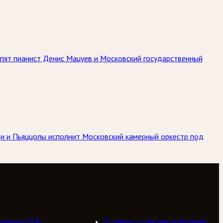
упят пианист Денис Мацуев и Московский государственный
ьди и Пьяццолы исполнит Московский камерный оркестр под
циация (РБА)
Оставить отзыв или пожелание