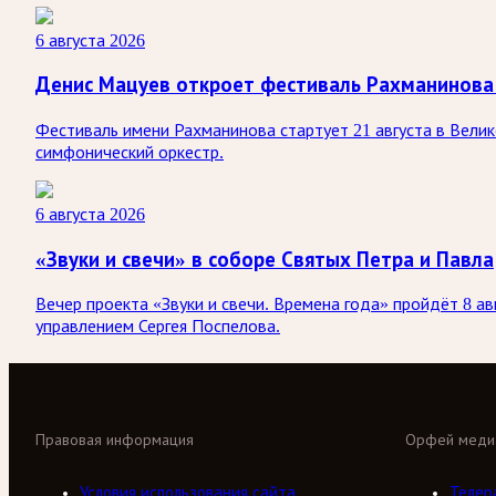
6 августа 2026
Денис Мацуев откроет фестиваль Рахманинова
Фестиваль имени Рахманинова стартует 21 августа в Вели
симфонический оркестр.
6 августа 2026
«Звуки и свечи» в соборе Святых Петра и Павла
Вечер проекта «Звуки и свечи. Времена года» пройдёт 8 а
управлением Сергея Поспелова.
Правовая информация
Орфей меди
Условия использования сайта
Телер