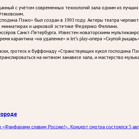
анный с учётом современных технологий зала одним из лучших
тяковским.
сподина Пэжо» был создан в 1993 году. Актеры театра черпают
х миниатюрах и цирковой эстетике Федерико Феллини.
ссёров Санкт-Петербурга. Известен новаторскими мультижанро
емя карантина «на удаленке» и let’s play-опера «Скупой рыцарь
аски, гротеск и буффонаду «Странствующих кукол господина П
транслироваться на нитяном занавесе зала, и мастерство музы
городе
 «Фанфарами славим Россию!». Концерт смотра состоялся 5 ав