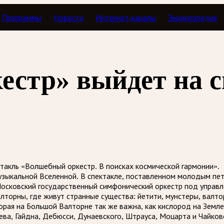
Программы
Новости
Интернет-каналы
Энциклопедия
стр» выйдет на с
ктакль «Волшебный оркестр. В поисках космической гармонии».
зыкальной Вселенной. В спектакле, поставленном молодым пе
Московский государственный симфонический оркестр под управ
лторны, где живут странные существа: йетити, мунстеры, валт
рая на Большой Валторне так же важна, как кислород на Земле»
ва, Гайдна, Дебюсси, Дунаевского, Штрауса, Моцарта и Чайков