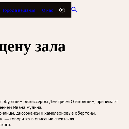
Города вещания
О нас
цену зала
тербургским режиссёром Дмитрием Отяковским, принимает
лением Ивана Рудина.
орианцы, диссонансы и хамелеоновые обертоны.
, — говорится в описании спектакля.
ского.