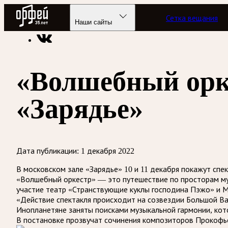
Радио Орфей
Сетка вещания
Радио классической музыки «Орфей»
Новости
Наши сайты
«Волшебный орке
«Зарядье»
Дата публикации:
1 декабря 2022
В московском зале «Зарядье» 10 и 11 декабря покажут спе
«Волшебный оркестр» — это путешествие по просторам му
участие театр «Странствующие куклы господина Пэжо» и 
«Действие спектакля происходит на созвездии Большой Ва
Инопланетяне заняты поисками музыкальной гармонии, кото
В постановке прозвучат сочинения композиторов Прокофье