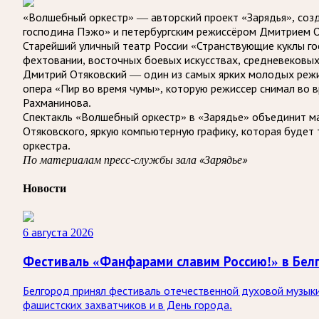
«Волшебный оркестр» — авторский проект «Зарядья», созд
господина Пэжо» и петербургским режиссёром Дмитрием О
Старейший уличный театр России «Странствующие куклы го
фехтовании, восточных боевых искусствах, средневековы
Дмитрий Отяковский — один из самых ярких молодых режи
опера «Пир во время чумы», которую режиссер снимал во вр
Рахманинова.
Спектакль «Волшебный оркестр» в «Зарядье» объединит м
Отяковского, яркую компьютерную графику, которая будет 
оркестра.
По материалам пресс-службы зала «Зарядье»
Новости
6 августа 2026
Фестиваль «Фанфарами славим Россию!» в Бел
Белгород принял фестиваль отечественной духовой музыки
фашистских захватчиков и в День города.