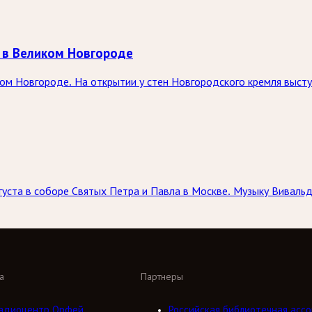
 в Великом Новгороде
ком Новгороде. На открытии у стен Новгородского кремля выст
вгуста в соборе Святых Петра и Павла в Москве. Музыку Вивал
а
Партнеры
адиоцентр Орфей
Российская библиотечная ассо