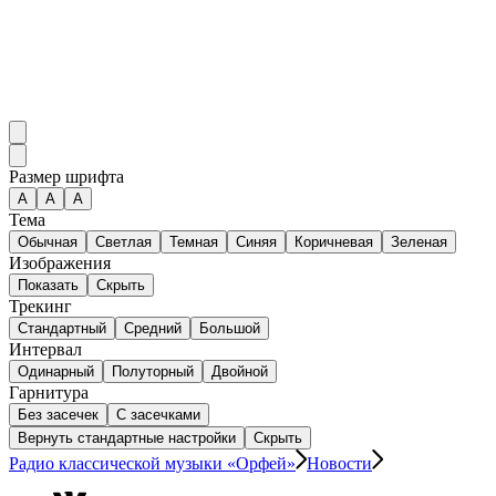
Размер шрифта
А
A
A
Тема
Обычная
Светлая
Темная
Синяя
Коричневая
Зеленая
Изображения
Показать
Скрыть
Трекинг
Стандартный
Средний
Большой
Интервал
Одинарный
Полуторный
Двойной
Гарнитура
Без засечек
С засечками
Вернуть стандартные настройки
Скрыть
Радио классической музыки «Орфей»
Новости