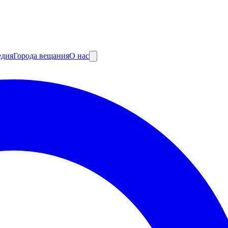
едия
Города вещания
О нас