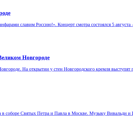
роде
нфарами славим Россию!». Концерт смотра состоялся 5 августа
 Великом Новгороде
 Новгороде. На открытии у стен Новгородского кремля выступя
ста в соборе Святых Петра и Павла в Москве. Музыку Вивальди