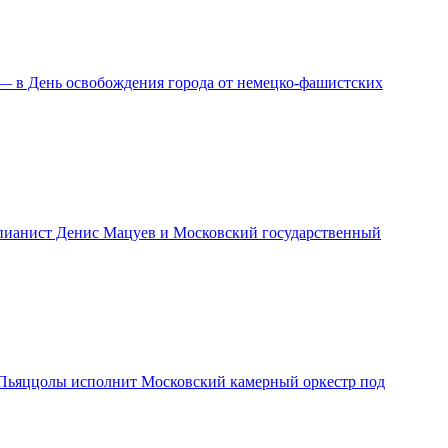
 — в День освобождения города от немецко-фашистских
т пианист Денис Мацуев и Московский государственный
 и Пьяццолы исполнит Московский камерный оркестр под