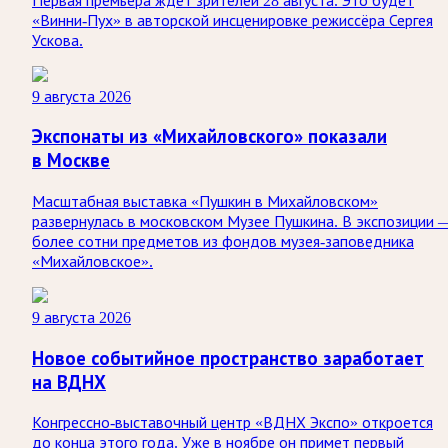
Первая премьера ждёт зрителей 28 августа. Это будет
«Винни-Пух» в авторской инсценировке режиссёра Сергея
Ускова.
9 августа 2026
Экспонаты из «Михайловского» показали
в Москве
Масштабная выставка «Пушкин в Михайловском»
развернулась в московском Музее Пушкина. В экспозиции 
более сотни предметов из фондов музея-заповедника
«Михайловское».
9 августа 2026
Новое событийное пространство заработает
на ВДНХ
Конгрессно-выставочный центр «ВДНХ Экспо» откроется
до конца этого года. Уже в ноябре он примет первый