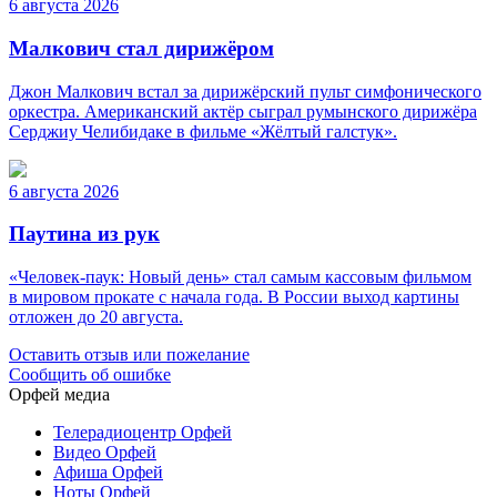
6 августа 2026
Малкович стал дирижёром
Джон Малкович встал за дирижёрский пульт симфонического
оркестра. Американский актёр сыграл румынского дирижёра
Серджиу Челибидаке в фильме «Жёлтый галстук».
6 августа 2026
Паутина из рук
«Человек-паук: Новый день» стал самым кассовым фильмом
в мировом прокате с начала года. В России выход картины
отложен до 20 августа.
Оставить отзыв или пожелание
Сообщить об ошибке
Орфей медиа
Телерадиоцентр Орфей
Видео Орфей
Афиша Орфей
Ноты Орфей