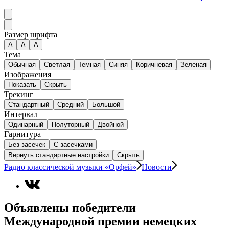
Размер шрифта
А
A
A
Тема
Обычная
Светлая
Темная
Синяя
Коричневая
Зеленая
Изображения
Показать
Скрыть
Трекинг
Стандартный
Средний
Большой
Интервал
Одинарный
Полуторный
Двойной
Гарнитура
Без засечек
С засечками
Вернуть стандартные настройки
Скрыть
Радио классической музыки «Орфей»
Новости
Объявлены победители
Международной премии немецких