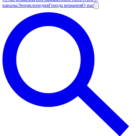
каналы
Энциклопедия
Города вещания
О нас