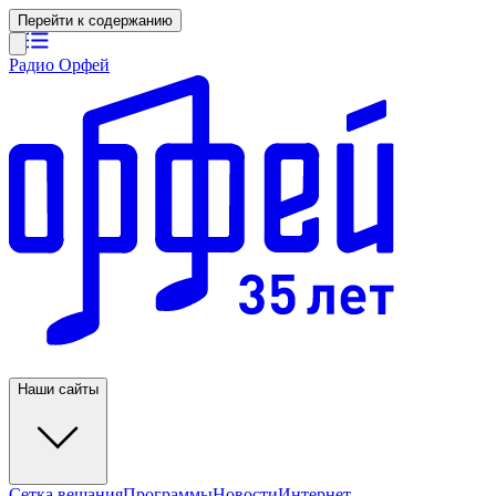
Перейти к содержанию
Радио Орфей
Наши сайты
Сетка вещания
Программы
Новости
Интернет-