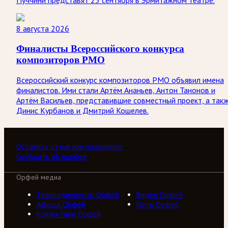
Пуччини представят 25 сентября в Эрмитажном театре.
8 августа 2026
Финалисты Всероссийского конкурса
композиторов РМО
Всероссийский конкурс композиторов РМО объявил имена
финалистов. Ими стали Артём Ананьев, Антон Танонов и
Артём Васильев, представившие совместный проект, а так
Динис Курбанов и Дмитрий Кошелев.
Оставить отзыв или пожелание
Сообщить об ошибке
Орфей медиа
Телерадиоцентр Орфей
Видео Орфей
Афиша Орфей
Ноты Орфей
Коллективы Орфей