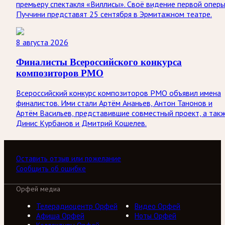
премьеру спектакля «Виллисы». Своё видение первой опер
Пуччини представят 25 сентября в Эрмитажном театре.
8 августа 2026
Финалисты Всероссийского конкурса
композиторов РМО
Всероссийский конкурс композиторов РМО объявил имена
финалистов. Ими стали Артём Ананьев, Антон Танонов и
Артём Васильев, представившие совместный проект, а так
Динис Курбанов и Дмитрий Кошелев.
Оставить отзыв или пожелание
Сообщить об ошибке
Орфей медиа
Телерадиоцентр Орфей
Видео Орфей
Афиша Орфей
Ноты Орфей