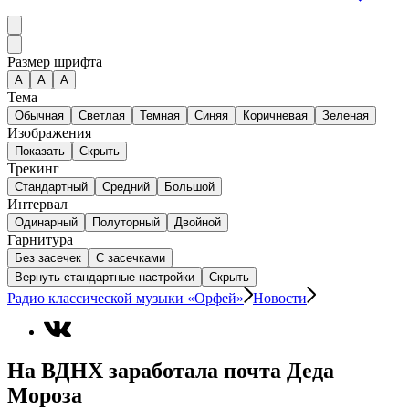
Размер шрифта
А
A
A
Тема
Обычная
Светлая
Темная
Синяя
Коричневая
Зеленая
Изображения
Показать
Скрыть
Трекинг
Стандартный
Средний
Большой
Интервал
Одинарный
Полуторный
Двойной
Гарнитура
Без засечек
С засечками
Вернуть стандартные настройки
Скрыть
Радио классической музыки «Орфей»
Новости
На ВДНХ заработала почта Деда
Мороза