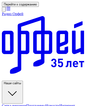
Перейти к содержанию
Радио Орфей
Наши сайты
Сетка вещания
Программы
Новости
Интернет-