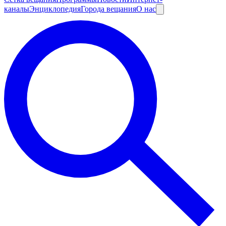
каналы
Энциклопедия
Города вещания
О нас