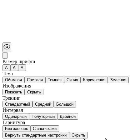
Размер шрифта
А
A
A
Тема
Обычная
Светлая
Темная
Синяя
Коричневая
Зеленая
Изображения
Показать
Скрыть
Трекинг
Стандартный
Средний
Большой
Интервал
Одинарный
Полуторный
Двойной
Гарнитура
Без засечек
С засечками
Вернуть стандартные настройки
Скрыть