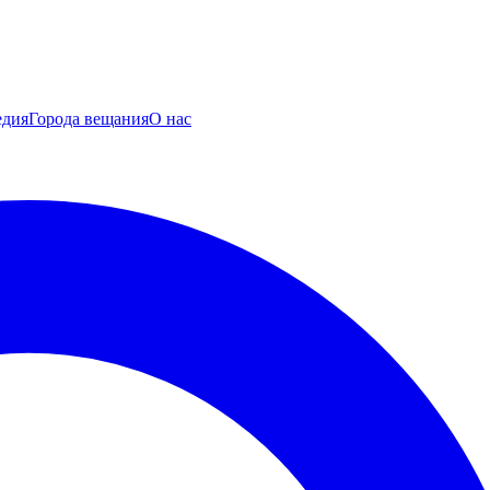
едия
Города вещания
О нас