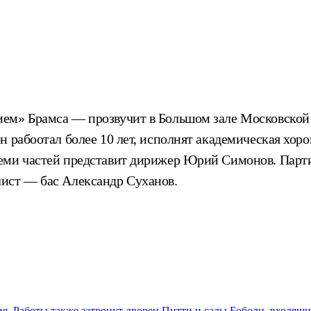
ем» Брамса — прозвучит в Большом зале Московской 
н рабоотал более 10 лет, исполнят академическая хо
семи частей представит дирижер Юрий Симонов. Пар
ист — бас Александр Суханов.
. Работы также затронут дворец Питти и сады Боболи, входящ