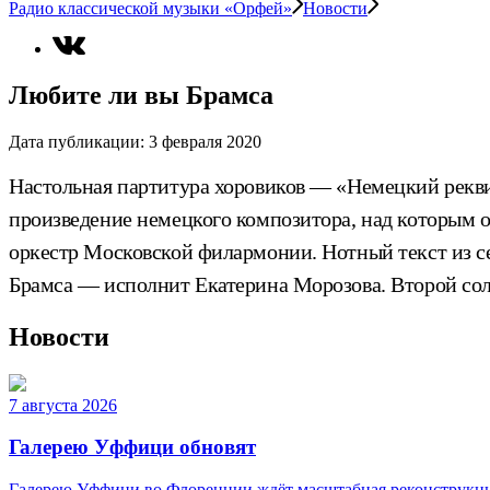
Радио классической музыки «Орфей»
Новости
Любите ли вы Брамса
Дата публикации:
3 февраля 2020
Настольная партитура хоровиков — «Немецкий рекви
произведение немецкого композитора, над которым о
оркестр Московской филармонии. Нотный текст из 
Брамса — исполнит Екатерина Морозова. Второй сол
Новости
7 августа 2026
Галерею Уффици обновят
Галерею Уффици во Флоренции ждёт масштабная реконструкция