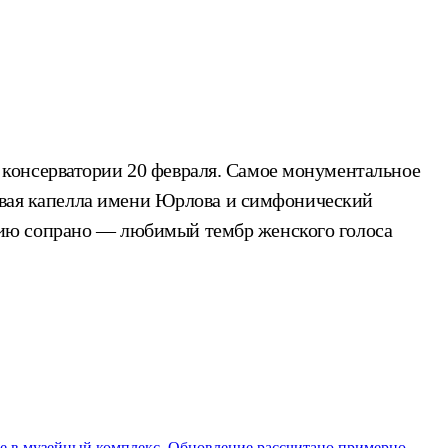
консерватории 20 февраля. Самое монументальное
ровая капелла имени Юрлова и симфонический
тию сопрано — любимый тембр женского голоса
ие в музейный комплекс. Обновление рассчитано примерно