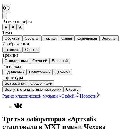
Размер шрифта
А
A
A
Тема
Обычная
Светлая
Темная
Синяя
Коричневая
Зеленая
Изображения
Показать
Скрыть
Трекинг
Стандартный
Средний
Большой
Интервал
Одинарный
Полуторный
Двойной
Гарнитура
Без засечек
С засечками
Вернуть стандартные настройки
Скрыть
Радио классической музыки «Орфей»
Новости
Третья лаборатория «Артхаб»
стартовала в МХТ имени Чехова