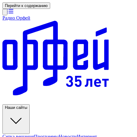
Перейти к содержанию
Радио Орфей
Наши сайты
Сетка вещания
Программы
Новости
Интернет-