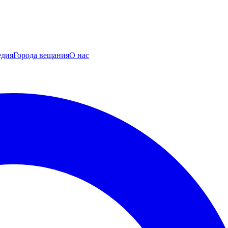
едия
Города вещания
О нас