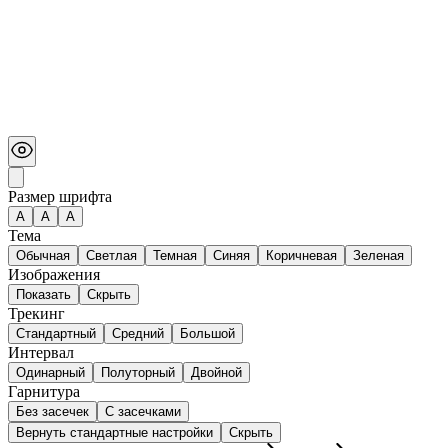
Размер шрифта
А
A
A
Тема
Обычная
Светлая
Темная
Синяя
Коричневая
Зеленая
Изображения
Показать
Скрыть
Трекинг
Стандартный
Средний
Большой
Интервал
Одинарный
Полуторный
Двойной
Гарнитура
Без засечек
С засечками
Вернуть стандартные настройки
Скрыть