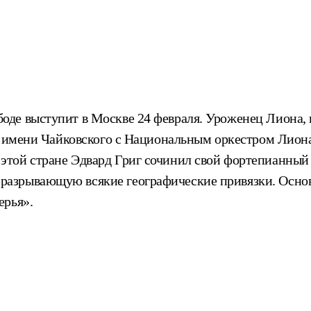
е выступит в Москве 24 февраля. Уроженец Лиона, но
а имени Чайковского с Национальным оркестром Лион
той стране Эдвард Григ сочинил свой фортепианный к
азрывающую всякие географические привязки. Основ
ерья».