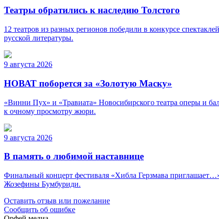
Театры обратились к наследию Толстого
12 театров из разных регионов победили в конкурсе спектакле
русской литературы.
9 августа 2026
НОВАТ поборется за «Золотую Маску»
«Винни Пух» и «Травиата» Новосибирского театра оперы и ба
к очному просмотру жюри.
9 августа 2026
В память о любимой наставнице
Финальный концерт фестиваля «Хибла Герзмава приглашает…» н
Жозефины Бумбуриди.
Оставить отзыв или пожелание
Сообщить об ошибке
Орфей медиа