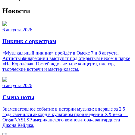
Новости
6 августа 2026
Пикник с оркестром
«Музыкальный пикник» пройдёт в Омске 7 и 8 августа.
Артисты филармонии выступят под открытым небом в парке
«На Королёва». Гостей ждут четыре концерта, пленэр,
творческие встречи и мастер-классы.
6 августа 2026
Смена ноты
Знаменательное событие в истории музыки: впервые за 2,5
года сменился аккорд в культовом произведении XX века —
Organ²/ASLSP американского композитора-авангардиста
Джона Кейджа.