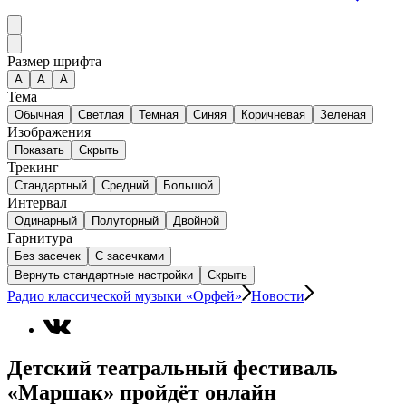
Размер шрифта
А
A
A
Тема
Обычная
Светлая
Темная
Синяя
Коричневая
Зеленая
Изображения
Показать
Скрыть
Трекинг
Стандартный
Средний
Большой
Интервал
Одинарный
Полуторный
Двойной
Гарнитура
Без засечек
С засечками
Вернуть стандартные настройки
Скрыть
Радио классической музыки «Орфей»
Новости
Детский театральный фестиваль
«Маршак» пройдёт онлайн