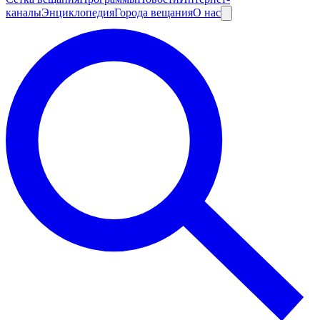
каналы
Энциклопедия
Города вещания
О нас