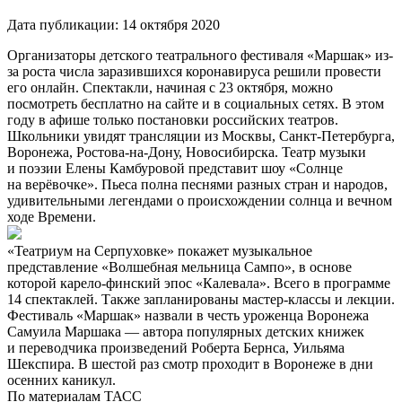
Дата публикации:
14 октября 2020
Организаторы детского театрального фестиваля «Маршак» из-
за роста числа заразившихся коронавируса решили провести
его онлайн. Спектакли, начиная с 23 октября, можно
посмотреть бесплатно на сайте и в социальных сетях. В этом
году в афише только постановки российских театров.
Школьники увидят трансляции из Москвы, Санкт-Петербурга,
Воронежа, Ростова-на-Дону, Новосибирска. Театр музыки
и поэзии Елены Камбуровой представит шоу «Солнце
на верёвочке». Пьеса полна песнями разных стран и народов,
удивительными легендами о происхождении солнца и вечном
ходе Времени.
«Театриум на Серпуховке» покажет музыкальное
представление «Волшебная мельница Сампо», в основе
которой карело-финский эпос «Калевала». Всего в программе
14 спектаклей. Также запланированы мастер-классы и лекции.
Фестиваль «Маршак» назвали в честь уроженца Воронежа
Самуила Маршака — автора популярных детских книжек
и переводчика произведений Роберта Бернса, Уильяма
Шекспира. В шестой раз смотр проходит в Воронеже в дни
осенних каникул.
По материалам ТАСС