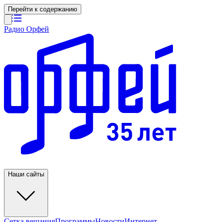
Перейти к содержанию
Радио Орфей
Наши сайты
Сетка вещания
Программы
Новости
Интернет-