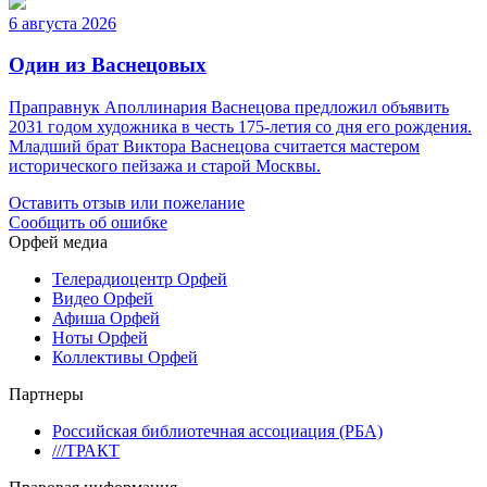
6 августа 2026
Один из Васнецовых
Праправнук Аполлинария Васнецова предложил объявить
2031 годом художника в честь 175-летия со дня его рождения.
Младший брат Виктора Васнецова считается мастером
исторического пейзажа и старой Москвы.
Оставить отзыв или пожелание
Сообщить об ошибке
Орфей медиа
Телерадиоцентр Орфей
Видео Орфей
Афиша Орфей
Ноты Орфей
Коллективы Орфей
Партнеры
Российская библиотечная ассоциация (РБА)
///ТРАКТ