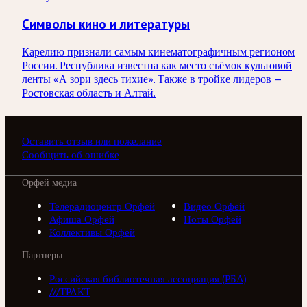
Символы кино и литературы
Карелию признали самым кинематографичным регионом
России. Республика известна как место съёмок культовой
ленты «А зори здесь тихие». Также в тройке лидеров —
Ростовская область и Алтай.
Оставить отзыв или пожелание
Сообщить об ошибке
Орфей медиа
Телерадиоцентр Орфей
Видео Орфей
Афиша Орфей
Ноты Орфей
Коллективы Орфей
Партнеры
Российская библиотечная ассоциация (РБА)
///ТРАКТ