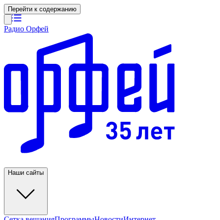
Перейти к содержанию
Радио Орфей
Наши сайты
Сетка вещания
Программы
Новости
Интернет-