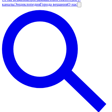
каналы
Энциклопедия
Города вещания
О нас