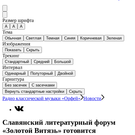
Размер шрифта
А
A
A
Тема
Обычная
Светлая
Темная
Синяя
Коричневая
Зеленая
Изображения
Показать
Скрыть
Трекинг
Стандартный
Средний
Большой
Интервал
Одинарный
Полуторный
Двойной
Гарнитура
Без засечек
С засечками
Вернуть стандартные настройки
Скрыть
Радио классической музыки «Орфей»
Новости
Славянский литературный форум
«Золотой Витязь» готовится