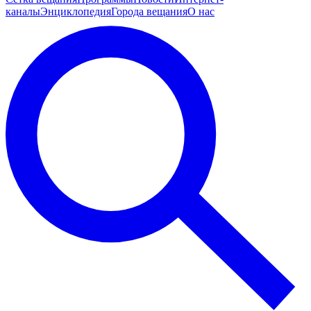
каналы
Энциклопедия
Города вещания
О нас