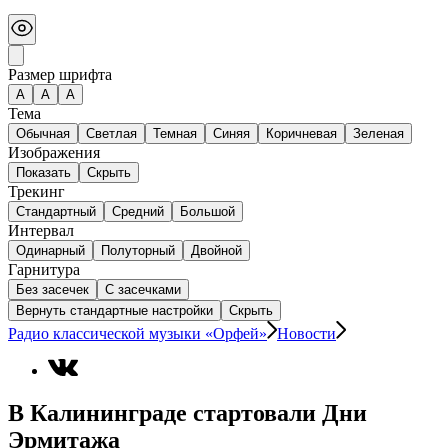
Размер шрифта
А
A
A
Тема
Обычная
Светлая
Темная
Синяя
Коричневая
Зеленая
Изображения
Показать
Скрыть
Трекинг
Стандартный
Средний
Большой
Интервал
Одинарный
Полуторный
Двойной
Гарнитура
Без засечек
С засечками
Вернуть стандартные настройки
Скрыть
Радио классической музыки «Орфей»
Новости
В Калининграде стартовали Дни
Эрмитажа