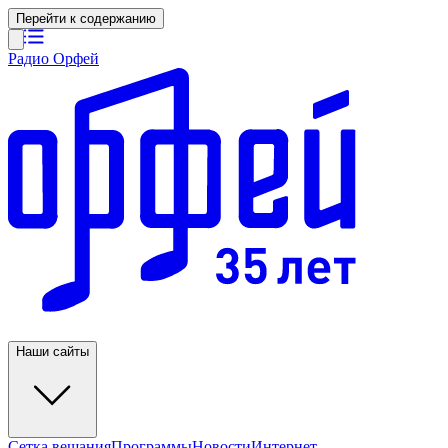
Перейти к содержанию
Радио Орфей
Наши сайты
Сетка вещания
Программы
Новости
Интернет-