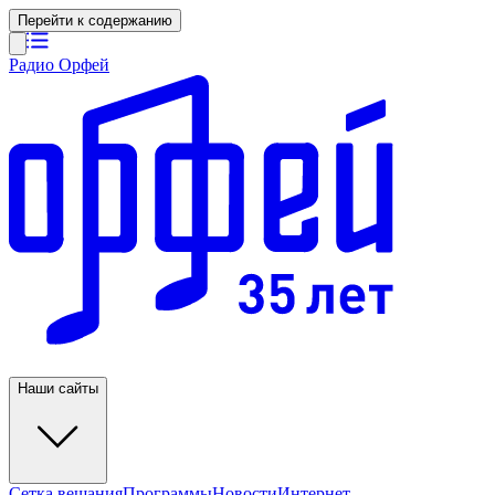
Перейти к содержанию
Радио Орфей
Наши сайты
Сетка вещания
Программы
Новости
Интернет-