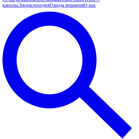
каналы
Энциклопедия
Города вещания
О нас