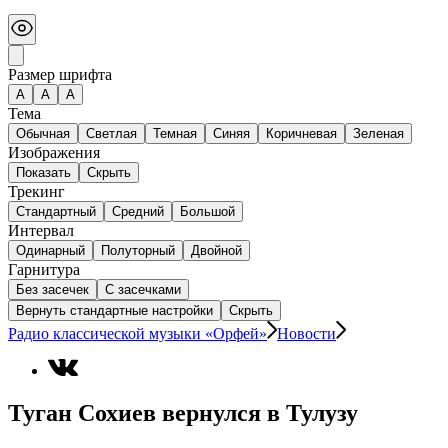
Размер шрифта
А
A
A
Тема
Обычная
Светлая
Темная
Синяя
Коричневая
Зеленая
Изображения
Показать
Скрыть
Трекинг
Стандартный
Средний
Большой
Интервал
Одинарный
Полуторный
Двойной
Гарнитура
Без засечек
С засечками
Вернуть стандартные настройки
Скрыть
Радио классической музыки «Орфей»
Новости
Туган Сохиев вернулся в Тулузу