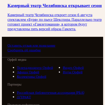
Камерный театр Челябинска открывает сезон
Камерный театр Челябинска откроет сезон 6 августа
спектаклем «Буря» по пьесе Шекспира. Параллельно театр
готовит проект «Гамлетомания», в котором будут
представлены пять версий образа Гамлета.
Оставить отзыв или пожелание
Сообщить об ошибке
Орфей медиа
Телерадиоцентр Орфей
Видео Орфей
Афиша Орфей
Ноты Орфей
Коллективы Орфей
Партнеры
Российская библиотечная ассоциация (РБА)
///ТРАКТ
Правовая информация