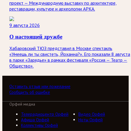
проект — Международную выставку по архитектуре,
реставрации, культуре и археологии АРКА.
9 августа 2026
О настоящей дружбе
Хабаровский ТЮЗ представил в Москве спектакль
«Умеешь ли ты свистеть, Йоханна?». Его показали 8 августа
в парке «Зарядье» в рамках фестиваля «Россия — Театр —
Общество».
Оставить отзыв или пожелание
Сообщить об ошибке
Орфей медиа
Телерадиоцентр Орфей
Видео Орфей
Афиша Орфей
Ноты Орфей
Коллективы Орфей