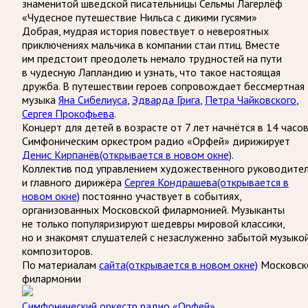
знаменитой шведской писательницы Сельмы Лагерлёф
«Чудесное путешествие Нильса с дикими гусями»
Добрая, мудрая история повествует о невероятных
приключениях мальчика в компании стаи птиц. Вместе
им предстоит преодолеть немало трудностей на пути
в чудесную Лапландию и узнать, что такое настоящая
дружба. В путешествии героев сопровождает бессмертная
музыка
Яна Сибелиуса
,
Эдварда Грига
,
Петра Чайковского
,
Сергея Прокофьева
.
Концерт для детей в возрасте от 7 лет начнётся в 14 часов
Симфоническим оркестром радио «Орфей» дирижирует
Денис Кирпанёв
(открывается в новом окне)
.
Коллектив под управлением художественного руководите
и главного дирижёра
Сергея Кондрашева
(открывается в
новом окне)
постоянно участвует в событиях,
организованных Московской филармонией. Музыканты
не только популяризируют шедевры мировой классики,
но и знакомят слушателей с незаслуженно забытой музыко
композиторов.
По материалам
сайта
(открывается в новом окне)
Московск
филармонии
Симфонический оркестр радио «Орфей»