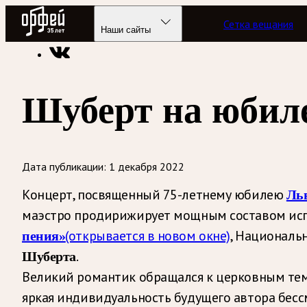
Радио Орфей
Сетка вещания
Радио классической музыки «Орфей»
Новости
Наши сайты
Шуберт на юбил
Дата публикации:
1 декабря 2022
Концерт, посвященный 75-летнему юбилею
Ль
маэстро продирижирует мощным составом исп
(открывается в новом окне)
, Националь
пения»
.
Шуберта
Великий романтик обращался к церковным темам
яркая индивидуальность будущего автора бес