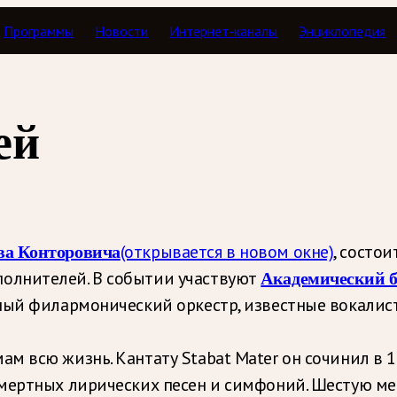
Программы
Новости
Интернет-каналы
Энциклопедия
ей
(открывается в новом окне)
, состои
ва Конторовича
олнителей. В событии участвуют
Академический б
ный филармонический оркестр, известные вокалис
 всю жизнь. Кантату Stabat Mater он сочинил в 18
смертных лирических песен и симфоний. Шестую ме