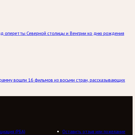
ёзд оперетты Северной столицы и Венгрии ко дню рождения
грамму вошли 16 фильмов из восьми стран, рассказывающих
циация (РБА)
Оставить отзыв или пожелание