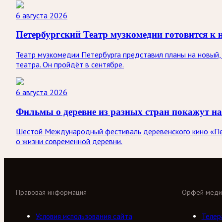
6 августа 2026
Петербургский Театр музкомедии готовится к 
Театр музкомедии Петербурга представил планы на новый, 
театра. Он пройдёт в сентябре.
6 августа 2026
Фильмы о деревне из разных стран покажут на
Шестой Международный фестиваль деревенского кино «Печк
о жизни современной деревни.
Правовая информация
Орфей меди
Условия использования сайта
Телер