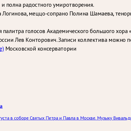
 и полна радостного умиротворения.
а Логинова, меццо-сопрано Полина Шамаева, тенор
 палитра голосов Академического большого хора «
России Лев Конторович. Записи коллектива можно 
е)
Московской консерватории
а
вгуста в соборе Святых Петра и Павла в Москве. Музыку Вивал