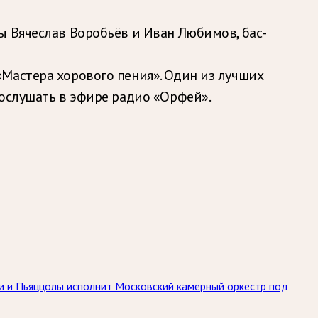
ы Вячеслав Воробьёв и Иван Любимов, бас-
Мастера хорового пения». Один из лучших
послушать в эфире радио «Орфей».
ьди и Пьяццолы исполнит Московский камерный оркестр под