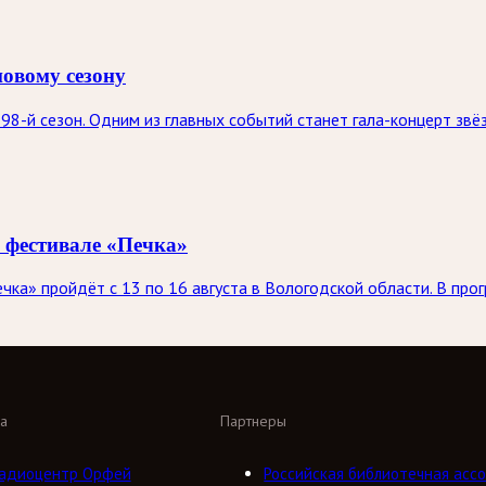
новому сезону
98-й сезон. Одним из главных событий станет гала-концерт зв
 фестивале «Печка»
а» пройдёт с 13 по 16 августа в Вологодской области. В про
а
Партнеры
адиоцентр Орфей
Российская библиотечная ассо