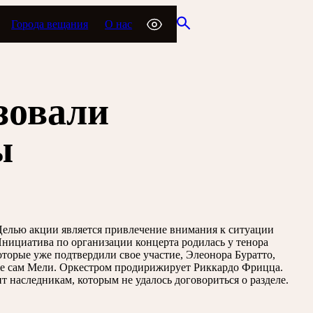
Города вещания
О нас
зовали
ы
. Целью акции является привлечение внимания к ситуации
 Инициатива по организации концерта родилась у тенора
оторые уже подтвердили свое участие, Элеонора Буратто,
кже сам Мели. Оркестром продирижирует Риккардо Фрицца.
 наследникам, которым не удалось договориться о разделе.