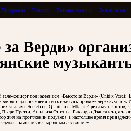
Программы
Новости
Интернет-каналы
Энциклопедия
 за Верди» органи
ьянские музыкант
 гала-концерт под названием «Вместе за Верди» (Uniti x Verdi)
ие закрыто для посещений и готовится к продаже через аукцион.
усилия с Società del Quartetto di Milano. Среди музыкантов, к
, Пьеро Претти, Аннализа Строппа, Риккардо Дзанеллато, а та
тор жил на протяжении полувека, в настоящее время принадлежит
 сделать памятник всенародным достоянием.