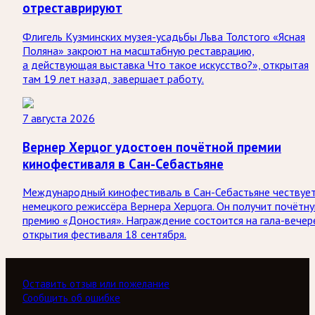
отреставрируют
Флигель Кузминских музея-усадьбы Льва Толстого «Ясная
Поляна» закроют на масштабную реставрацию,
а действующая выставка Что такое искусство?», открытая
там 19 лет назад, завершает работу.
7 августа 2026
Вернер Херцог удостоен почётной премии
кинофестиваля в Сан-Себастьяне
Международный кинофестиваль в Сан-Себастьяне чествуе
немецкого режиссёра Вернера Херцога. Он получит почётн
премию «Доностия». Награждение состоится на гала-вечер
открытия фестиваля 18 сентября.
Оставить отзыв или пожелание
Сообщить об ошибке