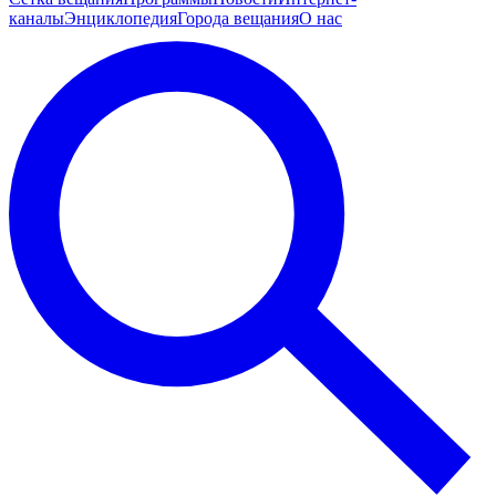
каналы
Энциклопедия
Города вещания
О нас