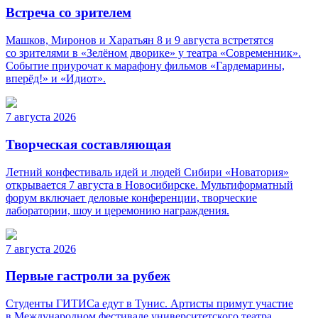
Встреча со зрителем
Машков, Миронов и Харатьян 8 и 9 августа встретятся
со зрителями в «Зелёном дворике» у театра «Современник».
Событие приурочат к марафону фильмов «Гардемарины,
вперёд!» и «Идиот».
7 августа 2026
Творческая составляющая
Летний конфестиваль идей и людей Сибири «Новатория»
открывается 7 августа в Новосибирске. Мультиформатный
форум включает деловые конференции, творческие
лаборатории, шоу и церемонию награждения.
7 августа 2026
Первые гастроли за рубеж
Студенты ГИТИСа едут в Тунис. Артисты примут участие
в Международном фестивале университетского театра,