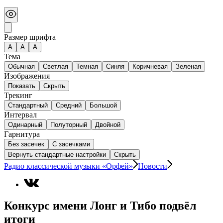
Размер шрифта
А
A
A
Тема
Обычная
Светлая
Темная
Синяя
Коричневая
Зеленая
Изображения
Показать
Скрыть
Трекинг
Стандартный
Средний
Большой
Интервал
Одинарный
Полуторный
Двойной
Гарнитура
Без засечек
С засечками
Вернуть стандартные настройки
Скрыть
Радио классической музыки «Орфей»
Новости
Конкурс имени Лонг и Тибо подвёл
итоги