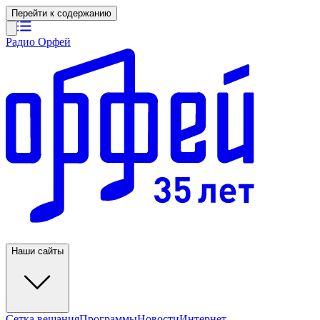
Перейти к содержанию
Радио Орфей
Наши сайты
Сетка вещания
Программы
Новости
Интернет-