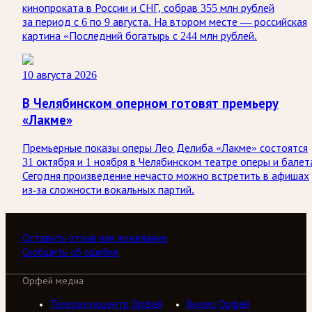
кинопроката в России и СНГ, собрав 355 млн рублей
за период с 6 по 9 августа. На втором месте — российская
картина «Последний богатырь с 244 млн рублей.
10 августа 2026
В Челябинском оперном готовят премьеру
«Лакме»
Премьерные показы оперы Лео Делиба «Лакме» состоятся
31 октября и 1 ноября в Челябинском театре оперы и балет
Сегодня произведение нечасто можно встретить в афишах
из-за сложности вокальных партий.
Оставить отзыв или пожелание
Сообщить об ошибке
Орфей медиа
Телерадиоцентр Орфей
Видео Орфей