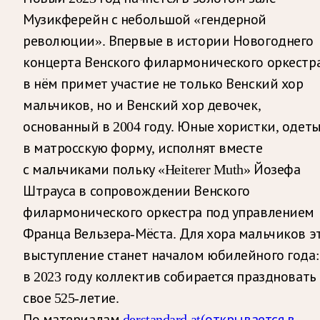
Музикферейн с небольшой «гендерной
революции». Впервые в истории Новогоднего
концерта Венского филармонического оркестр
в нём примет участие не только Венский хор
мальчиков, но и Венский хор девочек,
основанный в 2004 году. Юные хористки, одет
в матросскую форму, исполнят вместе
с мальчиками польку «Heiterer Muth» Йозефа
Штрауса в сопровождении Венского
филармонического оркестра под управлением
Франца Вельзера-Мёста. Для хора мальчиков э
выступление станет началом юбилейного года:
в 2023 году коллектив собирается праздновать
свое 525-летие.
По материалам
derstandard.at
(открывается в