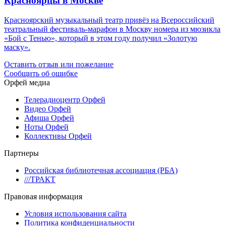
Красноярцы в Москве
Красноярский музыкальный театр привёз на Всероссийский
театральный фестиваль-марафон в Москву номера из мюзикла
«Бой с Тенью», который в этом году получил «Золотую
маску».
Оставить отзыв или пожелание
Сообщить об ошибке
Орфей медиа
Телерадиоцентр Орфей
Видео Орфей
Афиша Орфей
Ноты Орфей
Коллективы Орфей
Партнеры
Российская библиотечная ассоциация (РБА)
///ТРАКТ
Правовая информация
Условия использования сайта
Политика конфиденциальности