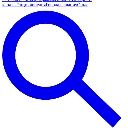
каналы
Энциклопедия
Города вещания
О нас