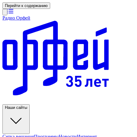
Перейти к содержанию
Радио Орфей
Наши сайты
Сетка вещания
Программы
Новости
Интернет-