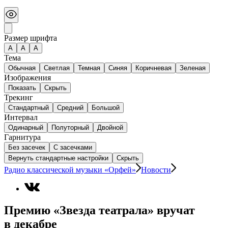
Размер шрифта
А
A
A
Тема
Обычная
Светлая
Темная
Синяя
Коричневая
Зеленая
Изображения
Показать
Скрыть
Трекинг
Стандартный
Средний
Большой
Интервал
Одинарный
Полуторный
Двойной
Гарнитура
Без засечек
С засечками
Вернуть стандартные настройки
Скрыть
Радио классической музыки «Орфей»
Новости
Премию «Звезда театрала» вручат
в декабре