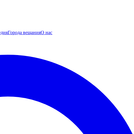
едия
Города вещания
О нас