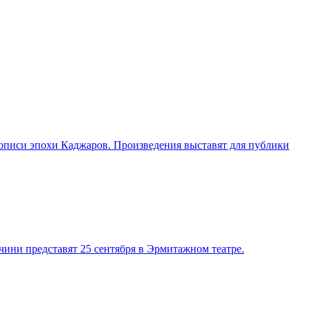
описи эпохи Каджаров. Произведения выставят для публики
ини представят 25 сентября в Эрмитажном театре.