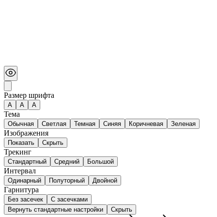
Размер шрифта
А
A
A
Тема
Обычная
Светлая
Темная
Синяя
Коричневая
Зеленая
Изображения
Показать
Скрыть
Трекинг
Стандартный
Средний
Большой
Интервал
Одинарный
Полуторный
Двойной
Гарнитура
Без засечек
С засечками
Вернуть стандартные настройки
Скрыть