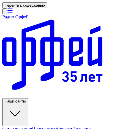
Перейти к содержанию
Радио Орфей
Наши сайты
Сетка вещания
Программы
Новости
Интернет-