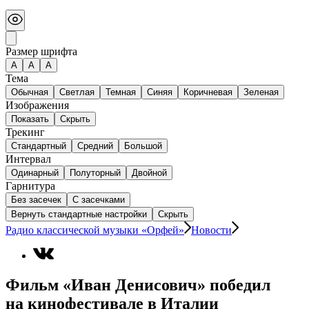
Размер шрифта
А
A
A
Тема
Обычная
Светлая
Темная
Синяя
Коричневая
Зеленая
Изображения
Показать
Скрыть
Трекинг
Стандартный
Средний
Большой
Интервал
Одинарный
Полуторный
Двойной
Гарнитура
Без засечек
С засечками
Вернуть стандартные настройки
Скрыть
Радио классической музыки «Орфей»
Новости
Фильм «Иван Денисович» победил
на кинофестивале в Италии