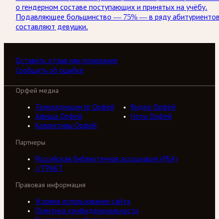
о гендерном составе поступающих и принятых на учёбу.
Подавляющее большинство — 75% — в ряду абитуриенто
составляют девушки.
Оставить отзыв или пожелание
Сообщить об ошибке
Орфей медиа
Телерадиоцентр Орфей
Видео Орфей
Афиша Орфей
Ноты Орфей
Коллективы Орфей
Партнеры
Российская библиотечная ассоциация (РБА)
///ТРАКТ
Правовая информация
Условия использования сайта
Политика конфиденциальности