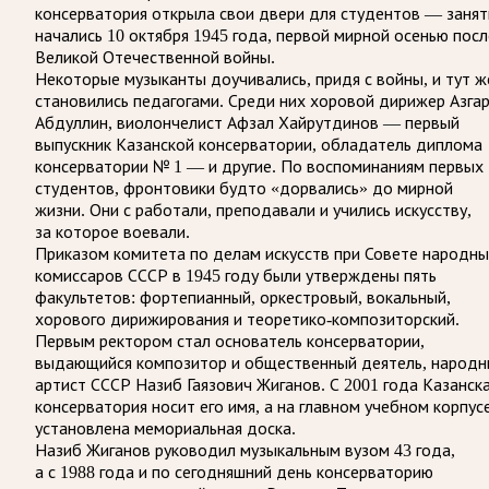
консерватория открыла свои двери для студентов — занят
начались 10 октября 1945 года, первой мирной осенью посл
Великой Отечественной войны.
Некоторые музыканты доучивались, придя с войны, и тут ж
становились педагогами. Среди них хоровой дирижер Азга
Абдуллин, виолончелист Афзал Хайрутдинов — первый
выпускник Казанской консерватории, обладатель диплома
консерватории № 1 — и другие. По воспоминаниям первых
студентов, фронтовики будто «дорвались» до мирной
жизни. Они с работали, преподавали и учились искусству,
за которое воевали.
Приказом комитета по делам искусств при Совете народн
комиссаров СССР в 1945 году были утверждены пять
факультетов: фортепианный, оркестровый, вокальный,
хорового дирижирования и теоретико-композиторский.
Первым ректором стал основатель консерватории,
выдающийся композитор и общественный деятель, народн
артист СССР Назиб Гаязович Жиганов. С 2001 года Казанск
консерватория носит его имя, а на главном учебном корпус
установлена мемориальная доска.
Назиб Жиганов руководил музыкальным вузом 43 года,
а с 1988 года и по сегодняшний день консерваторию