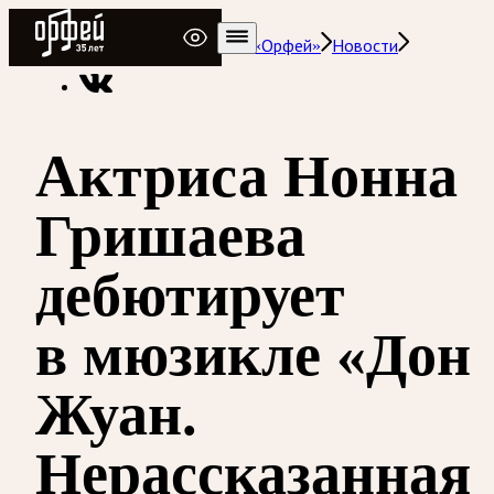
Радио Орфей
Радио классической музыки «Орфей»
Новости
Актриса Нонна
Гришаева
дебютирует
в мюзикле «Дон
Жуан.
Нерассказанная