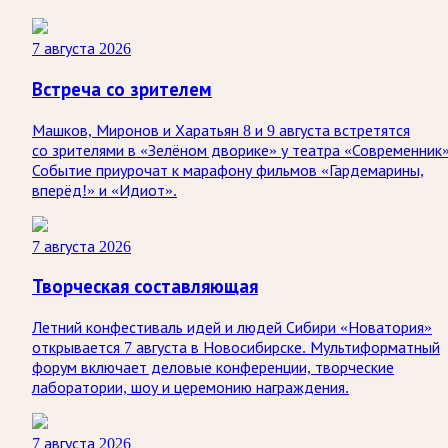
7 августа 2026
Встреча со зрителем
Машков, Миронов и Харатьян 8 и 9 августа встретятся
со зрителями в «Зелёном дворике» у театра «Современник»
Событие приурочат к марафону фильмов «Гардемарины,
вперёд!» и «Идиот».
7 августа 2026
Творческая составляющая
Летний конфестиваль идей и людей Сибири «Новатория»
открывается 7 августа в Новосибирске. Мультиформатный
форум включает деловые конференции, творческие
лаборатории, шоу и церемонию награждения.
7 августа 2026