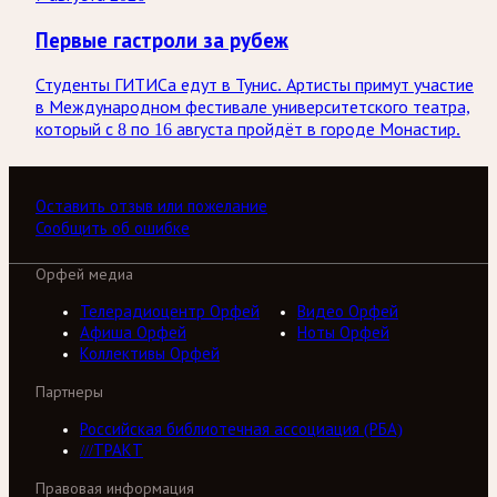
Первые гастроли за рубеж
Студенты ГИТИСа едут в Тунис. Артисты примут участие
в Международном фестивале университетского театра,
который с 8 по 16 августа пройдёт в городе Монастир.
Оставить отзыв или пожелание
Сообщить об ошибке
Орфей медиа
Телерадиоцентр Орфей
Видео Орфей
Афиша Орфей
Ноты Орфей
Коллективы Орфей
Партнеры
Российская библиотечная ассоциация (РБА)
///ТРАКТ
Правовая информация