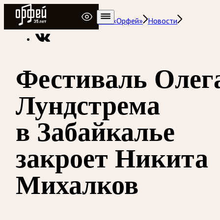
Радио Орфей
Радио классической музыки «Орфей»
Новости
Фестиваль Олег
Лундстрема
в Забайкалье
закроет Никита
Михалков