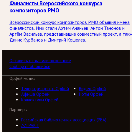
Финалисты Всероссийского конкурса
композиторов РМО
Всероссийский конкурс композиторов РМО объявил имена
финалистов. Ими стали Артём Ананьев, Антон Танонов и
Артём Васильев, представившие совместный проект, а так
Динис Курбанов и Дмитрий Кошелев.
Оставить отзыв или пожелание
Сообщить об ошибке
Орфей медиа
Телерадиоцентр Орфей
Видео Орфей
Афиша Орфей
Ноты Орфей
Коллективы Орфей
Партнеры
Российская библиотечная ассоциация (РБА)
///ТРАКТ