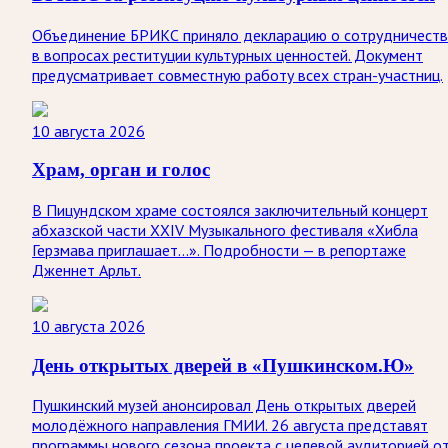
Объединение БРИКС приняло декларацию о сотрудничеств
в вопросах реституции культурных ценностей. Документ
предусматривает совместную работу всех стран-участниц.
10 августа 2026
Храм, орган и голос
В Пицундском храме состоялся заключительный концерт
абхазской части XXIV Музыкального фестиваля «Хибла
Герзмава приглашает…». Подробности — в репортаже
Дженнет Арльт.
10 августа 2026
День открытых дверей в «Пушкинском.Ю»
Пушкинский музей анонсировал День открытых дверей
молодёжного направления ГМИИ. 26 августа представят
программы нового сезона проекта с целевой аудиторией о