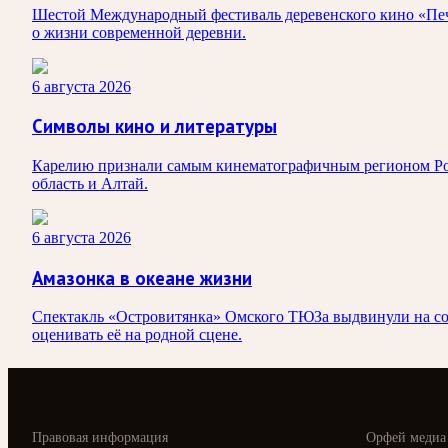
Шестой Международный фестиваль деревенского кино «Печк
о жизни современной деревни.
6 августа 2026
Символы кино и литературы
Карелию признали самым кинематографичным регионом Росси
область и Алтай.
6 августа 2026
Амазонка в океане жизни
Спектакль «Островитянка» Омского ТЮЗа выдвинули на сои
оценивать её на родной сцене.
Правовая информация
Орфей медиа