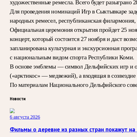
художественные ремесла. Всего будет разыграно 2
Для проведения номинаций Игр в Сыктывкаре за
народных ремесел, республиканская филармония,
Официальная церемония открытия пройдет 25 ноя
концерт, который состоится 27 ноября и даст воз
запланирована культурная и экскурсионная прогр
с национальным видом спорта Республики Коми.
В основе эмблемы — символ Дельфийских игр и о
(«арктикос» — медвежий), а входящая в созвезди
По материалам Национального Дельфийского сове
Новости
6 августа 2026
Фильмы о деревне из разных стран покажут на