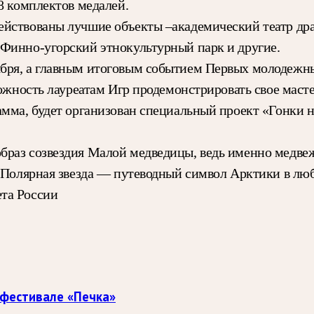
8 комплектов медалей.
действованы лучшие объекты –академический театр д
 Финно-угорский этнокультурный парк и другие.
бря, а главным итоговым событием Первых молодежны
можность лауреатам Игр продемонстрировать свое маст
амма, будет организован специальный проект «Гонки 
браз созвездия Малой медведицы, ведь именно медве
е Полярная звезда — путеводный символ Арктики в лю
та России
 фестивале «Печка»