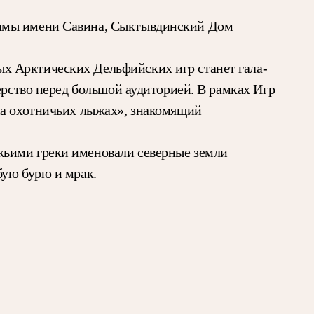
рамы имени Савина, Сыктывдинский Дом
х Арктических Дельфийских игр станет гала-
ерство перед большой аудиторией. В рамках Игр
на охотничьих лыжах», знакомящий
жьими греки именовали северные земли
бую бурю и мрак.