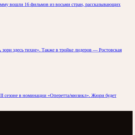
амму вошли 16 фильмов из восьми стран, рассказывающих
зори здесь тихие». Также в тройке лидеров — Ростовская
II сезоне в номинации «Оперетта/мюзикл». Жюри будет