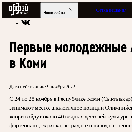
Радио Орфей
Сетка вещания
Радио классической музыки «Орфей»
Новости
Наши сайты
Первые молодежные 
в Коми
Дата публикации:
9 ноября 2022
С 24 по 28 ноября в Республике Коми (Сыктывкар
занимают место, аналогичное позиции Олимпийских 
жюри войдут около 40 видных деятелей культуры 
фортепиано, скрипка, эстрадное и народное пение