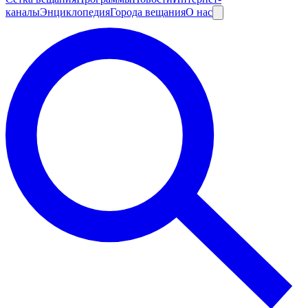
каналы
Энциклопедия
Города вещания
О нас