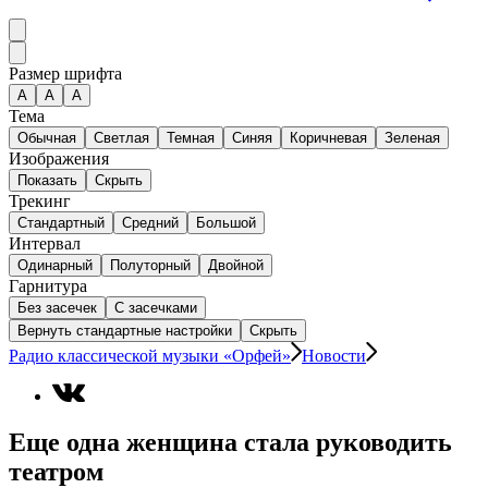
Размер шрифта
А
A
A
Тема
Обычная
Светлая
Темная
Синяя
Коричневая
Зеленая
Изображения
Показать
Скрыть
Трекинг
Стандартный
Средний
Большой
Интервал
Одинарный
Полуторный
Двойной
Гарнитура
Без засечек
С засечками
Вернуть стандартные настройки
Скрыть
Радио классической музыки «Орфей»
Новости
Еще одна женщина стала руководить
театром