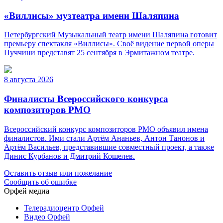
«Виллисы» музтеатра имени Шаляпина
Петербургский Музыкальный театр имени Шаляпина готовит
премьеру спектакля «Виллисы». Своё видение первой оперы
Пуччини представят 25 сентября в Эрмитажном театре.
8 августа 2026
Финалисты Всероссийского конкурса
композиторов РМО
Всероссийский конкурс композиторов РМО объявил имена
финалистов. Ими стали Артём Ананьев, Антон Танонов и
Артём Васильев, представившие совместный проект, а также
Динис Курбанов и Дмитрий Кошелев.
Оставить отзыв или пожелание
Сообщить об ошибке
Орфей медиа
Телерадиоцентр Орфей
Видео Орфей