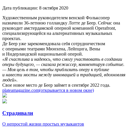
Дата публикации:
8 октября 2020
Художественным руководителем венской Фольксопер
назначили 36-летнюю голландку Лотте де Беер. Сейчас она
руководит амстердамской оперной компанией Operafront,
специализирующейся на альтернативных музыкальных
проектах.
Де Беер уже зарекомендовала себя сотрудничеством
с оперными театрами Мюнхена, Лейпцига, Вены
и Нидерландской национальной оперой.
«Я счастлива и надеюсь, что смогу участвовать в создании
оперы будущего, — сказала режиссер, комментируя событие.
— Моя цель в том, чтобы приблизить оперу к публике
и навести мосты между инновацией и традицией, вдохновляя
людей».
Свое новое место де Беер займет в сентябре 2022 года.
plateamagazine.com
(открывается в новом окне)
Страдивали
О непростой жизни простых музыкантов