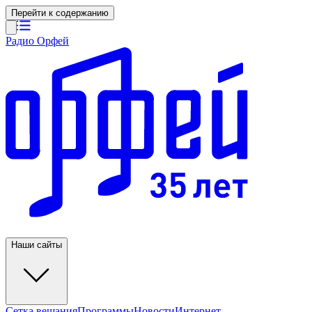
Перейти к содержанию
Радио Орфей
Наши сайты
Сетка вещания
Программы
Новости
Интернет-