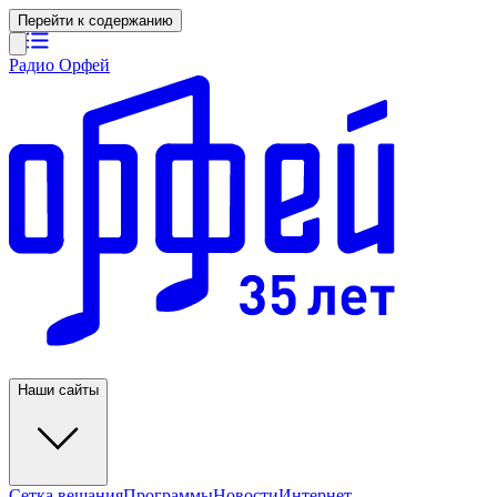
Перейти к содержанию
Радио Орфей
Наши сайты
Сетка вещания
Программы
Новости
Интернет-