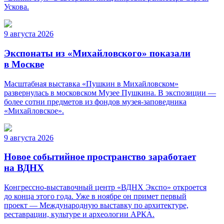
Ускова.
9 августа 2026
Экспонаты из «Михайловского» показали
в Москве
Масштабная выставка «Пушкин в Михайловском»
развернулась в московском Музее Пушкина. В экспозиции —
более сотни предметов из фондов музея-заповедника
«Михайловское».
9 августа 2026
Новое событийное пространство заработает
на ВДНХ
Конгрессно-выставочный центр «ВДНХ Экспо» откроется
до конца этого года. Уже в ноябре он примет первый
проект — Международную выставку по архитектуре,
реставрации, культуре и археологии АРКА.