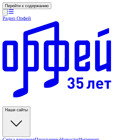
Перейти к содержанию
Радио Орфей
Наши сайты
Сетка вещания
Программы
Новости
Интернет-