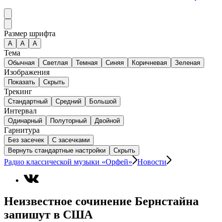
Размер шрифта
А
A
A
Тема
Обычная
Светлая
Темная
Синяя
Коричневая
Зеленая
Изображения
Показать
Скрыть
Трекинг
Стандартный
Средний
Большой
Интервал
Одинарный
Полуторный
Двойной
Гарнитура
Без засечек
С засечками
Вернуть стандартные настройки
Скрыть
Радио классической музыки «Орфей»
Новости
Неизвестное сочинение Бернстайна
запишут в США