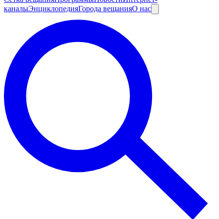
каналы
Энциклопедия
Города вещания
О нас