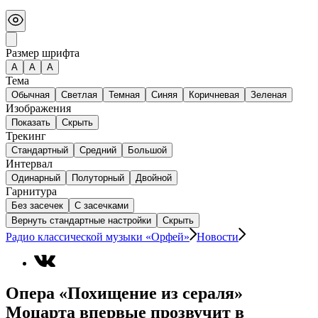
Размер шрифта
А
A
A
Тема
Обычная
Светлая
Темная
Синяя
Коричневая
Зеленая
Изображения
Показать
Скрыть
Трекинг
Стандартный
Средний
Большой
Интервал
Одинарный
Полуторный
Двойной
Гарнитура
Без засечек
С засечками
Вернуть стандартные настройки
Скрыть
Радио классической музыки «Орфей»
Новости
Опера «Похищение из сераля»
Моцарта впервые прозвучит в