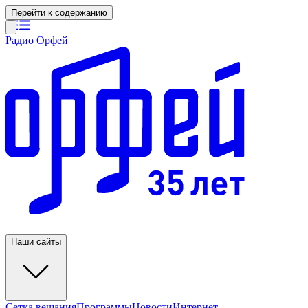
Перейти к содержанию
Радио Орфей
Наши сайты
Сетка вещания
Программы
Новости
Интернет-