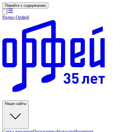
Перейти к содержанию
Радио Орфей
Наши сайты
Сетка вещания
Программы
Новости
Интернет-