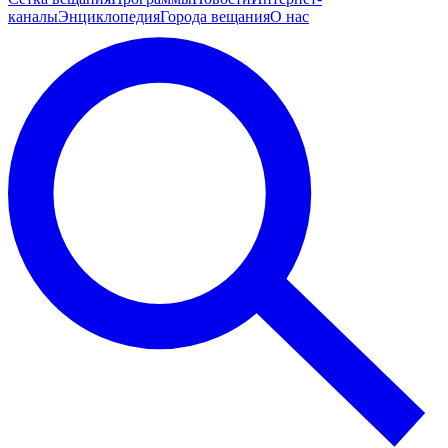
каналы
Энциклопедия
Города вещания
О нас