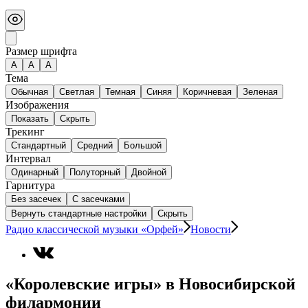
Размер шрифта
А
A
A
Тема
Обычная
Светлая
Темная
Синяя
Коричневая
Зеленая
Изображения
Показать
Скрыть
Трекинг
Стандартный
Средний
Большой
Интервал
Одинарный
Полуторный
Двойной
Гарнитура
Без засечек
С засечками
Вернуть стандартные настройки
Скрыть
Радио классической музыки «Орфей»
Новости
«Королевские игры» в Новосибирской
филармонии