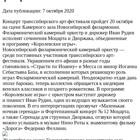
Дата публикации:
7 октября 2020
Концерт транссибирского арт-фестиваля пройдет 20 октября
на сцене Камерного зала Новосибирской филармонии.
Филармонический камерный оркестр и дирижер Иван Рудин
исполнят сочинения Моцарта и Дворжака, объединенные
в программу «Королевские игры».
Новосибирский филармонический камерный оркестр —
среди постоянных участников транссибирского арт-
фестиваля. Украшением его афиши в разные годы
становились «Страсти по Иоанну» и Месса си минор Иоганна
Себастьяна Баха, в исполнении которых решающую роль
играл Филармонический камерный. Неоднократно отдав дань
эпохе барокко, теперь коллектив обращается к шедеврам
венских классиков и позднего романтизма. В программе
«Королевские игры» с оркестром выступит дирижер
и пианист Иван Рудин, один из ведущих музыкантов своего
поколения. В его интерпретациях прозвучат «Маленькая
ночная серенада» и Фортепианный концерт № 12 Моцарта,
а также Серенада для струнных Дворжака, отзвуки которой
можно услышать в музыке Нино Роты к знаменитому фильму
«Дорога» Федерико Феллини.