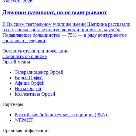
8 августа 2026
Девушки начинают, но не выигрывают
В Высшем театральном училище имени Щепкина рассказали
о гендерном составе поступающих и принятых на учёбу.
Подавляющее большинство — 75% — в ряду абитуриентов
составляют девушки.
Оставить отзыв или пожелание
Сообщить об ошибке
Орфей медиа
Телерадиоцентр Орфей
Видео Орфей
Афиша Орфей
Ноты Орфей
Коллективы Орфей
Партнеры
Российская библиотечная ассоциация (РБА)
///ТРАКТ
Правовая информация