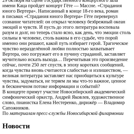
29 октября на сцене Государственного концертного зала
имени Каца пройдет концерт Гёте — Массне. «Страдания
юного Вертера». Написанный в конце 18-го века, роман
в письмах «Страдания юного Вертера» Гёте перевернул
сознание читателей: он открыл человеку безбрежный океан
эмоций и чувств. И пусть до этого литература воспевала
разум и долг, но теперь стало ясно, как день, что эмоции столь
сильны в человеке, столь важны в его судьбе, что порой
именно они решают, какой путь избирает герой. Трагическое
чувство неразделённой любви полностью захватывает
Вертера, оно погружает его в пучину страданий, заставляет
мучительно искать выхода… Перечитывая это произведение
сейчас, почти 250 лет спустя, в эпоху коротких сообщений,
когда чувства вновь считаются слабостью и излишеством, —
великая литература заставляет нас приобщиться к культуре
чувства, задуматься, не теряем ли мы что-то важное, ценное
в бесконечном потоке информации и событий?
В концерте примут участие Новосибирский академический
симфонический оркестр, Андрей Яковлев, художественное
слово, пианистка Елена Нестеренко, дирижёр — Владимир
Сапожников.
По
материалам пресс-службы Новосибирской филармонии
Новости