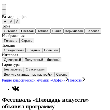
Размер шрифта
А
A
A
Тема
Обычная
Светлая
Темная
Синяя
Коричневая
Зеленая
Изображения
Показать
Скрыть
Трекинг
Стандартный
Средний
Большой
Интервал
Одинарный
Полуторный
Двойной
Гарнитура
Без засечек
С засечками
Вернуть стандартные настройки
Скрыть
Радио классической музыки «Орфей»
Новости
Фестиваль «Площадь искусств»
объявил программу