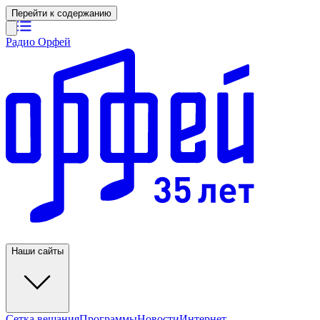
Перейти к содержанию
Радио Орфей
Наши сайты
Сетка вещания
Программы
Новости
Интернет-