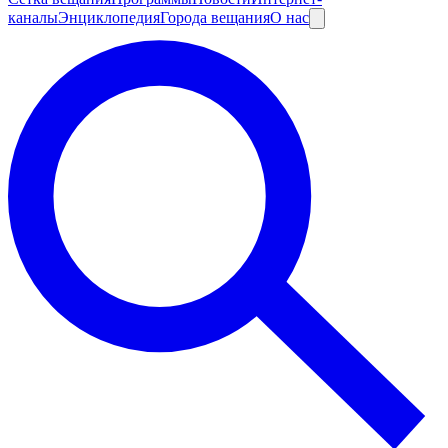
каналы
Энциклопедия
Города вещания
О нас