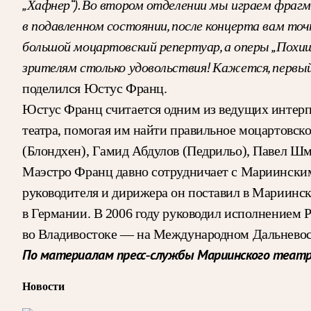
„Хафнер“). Во втором отделении мы играем фрагм
в подавленном состоянии, после концерта вам то
большой моцартовский репертуар, а оперы „Похище
зрителям столько удовольствия! Кажется, первый р
поделился Юстус Франц.
Юстус Франц считается одним из ведущих интерп
театра, помогая им найти правильное моцартовско
(Блондхен), Гамид Абдулов (Педрильо), Павел Шм
Маэстро Франц давно сотрудничает с Мариинским 
руководителя и дирижера он поставил в Мариинск
в Германии. В 2006 году руководил исполнением 
во Владивостоке — на Международном Дальнево
По материалам пресс-службы Мариинского теат
Новости