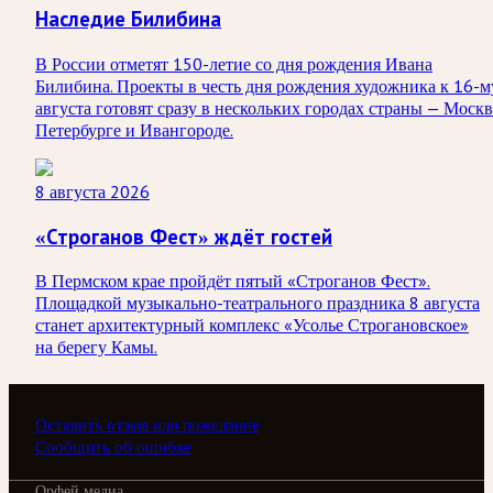
Наследие Билибина
В России отметят 150-летие со дня рождения Ивана
Билибина. Проекты в честь дня рождения художника к 16-м
августа готовят сразу в нескольких городах страны — Москв
Петербурге и Ивангороде.
8 августа 2026
«Строганов Фест» ждёт гостей
В Пермском крае пройдёт пятый «Строганов Фест».
Площадкой музыкально-театрального праздника 8 августа
станет архитектурный комплекс «Усолье Строгановское»
на берегу Камы.
Оставить отзыв или пожелание
Сообщить об ошибке
Орфей медиа