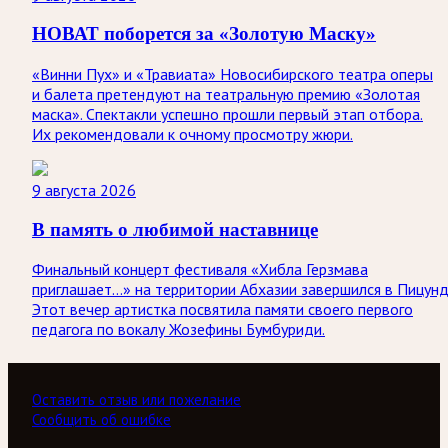
НОВАТ поборется за «Золотую Маску»
«Винни Пух» и «Травиата» Новосибирского театра оперы
и балета претендуют на театральную премию «Золотая
маска». Спектакли успешно прошли первый этап отбора.
Их рекомендовали к очному просмотру жюри.
9 августа 2026
В память о любимой наставнице
Финальный концерт фестиваля «Хибла Герзмава
приглашает…» на территории Абхазии завершился в Пицунд
Этот вечер артистка посвятила памяти своего первого
педагога по вокалу Жозефины Бумбуриди.
Оставить отзыв или пожелание
Сообщить об ошибке