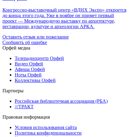
Конгрессно-выставочный центр «ВДНХ Экспо» откроется
до конца этого года. Уже в ноябре он примет первый
проект — Международную выставку по архитектуре,
реставрации, культуре и археологии АРКА.
Оставить отзыв или пожелание
Сообщить об ошибке
Орфей медиа
Телерадиоцентр Орфей
Видео Орфей
Афиша Орфей
Ноты Орфей
Коллективы Орфей
Партнеры
Российская библиотечная ассоциация (РБА)
///ТРАКТ
Правовая информация
Условия использования сайта
Политика конфиденциальности