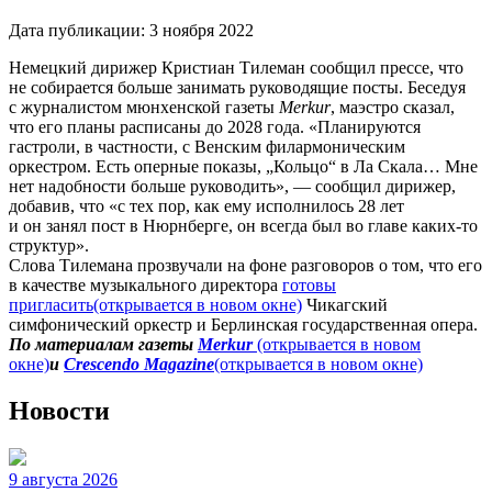
Дата публикации:
3 ноября 2022
Немецкий дирижер Кристиан Тилеман сообщил прессе, что
не собирается больше занимать руководящие посты. Беседуя
с журналистом мюнхенской газеты
Merkur
, маэстро сказал,
что его планы расписаны до 2028 года. «Планируются
гастроли, в частности, с Венским филармоническим
оркестром. Есть оперные показы, „Кольцо“ в Ла Скала… Мне
нет надобности больше руководить», — сообщил дирижер,
добавив, что «с тех пор, как ему исполнилось 28 лет
и он занял пост в Нюрнберге, он всегда был во главе каких-то
структур».
Слова Тилемана прозвучали на фоне разговоров о том, что его
в качестве музыкального директора
готовы
пригласить
(открывается в новом окне)
Чикагский
симфонический оркестр и Берлинская государственная опера.
По материалам газеты
Merkur
(открывается в новом
окне)
и
Сrescendo Мagazine
(открывается в новом окне)
Новости
9 августа 2026