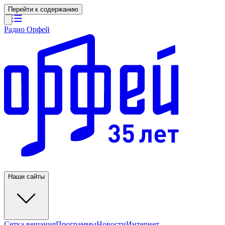
Перейти к содержанию
Радио Орфей
Наши сайты
Сетка вещания
Программы
Новости
Интернет-