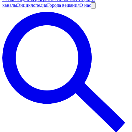
каналы
Энциклопедия
Города вещания
О нас