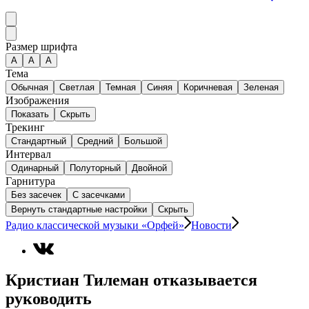
Размер шрифта
А
A
A
Тема
Обычная
Светлая
Темная
Синяя
Коричневая
Зеленая
Изображения
Показать
Скрыть
Трекинг
Стандартный
Средний
Большой
Интервал
Одинарный
Полуторный
Двойной
Гарнитура
Без засечек
С засечками
Вернуть стандартные настройки
Скрыть
Радио классической музыки «Орфей»
Новости
Кристиан Тилеман отказывается
руководить