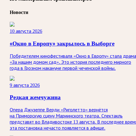
Новости
10 августа 2026
«Окно в Европу» закрылось в Выборге
Победителем кинофестиваля «Окно в Европу» стала драм
«За нашим домом сад». Это история последнего мирного
года в Грозном накануне первой чеченской войны.
9 августа 2026
Редкая жемчужина
Опера Джузеппе Верди «Риголетто» вернётся
на Приморскую сцену Мариинского театра. Спектакль
представят во Владивостоке 13 августа. В последнее врем
эта постановка нечасто появляется в афише.