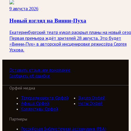
9 августа 2026
Новый взгляд на Винни-Пуха
Екатеринбургский театр кукол раскрыл планы на новый сезо
Первая премьера ждёт зрителей 28 августа. Это будет
«Винни-Пух» в авторской инсценировке режиссёра Сергея
Ускова.
Оставить отзыв или пожелание
Сообщить об ошибке
Орфей медиа
Телерадиоцентр Орфей
Видео Орфей
Афиша Орфей
Ноты Орфей
Коллективы Орфей
Партнеры
Российская библиотечная ассоциация (РБА)