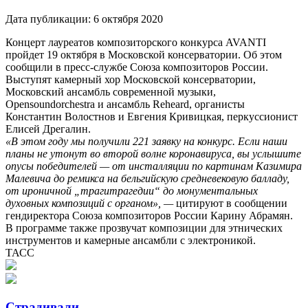
Дата публикации:
6 октября 2020
Концерт лауреатов композиторского конкурса AVANTI
пройдет 19 октября в Московской консерватории. Об этом
сообщили в пресс-службе Союза композиторов России.
Выступят камерный хор Московской консерватории,
Московский ансамбль современной музыки,
Opensoundorchestra и ансамбль Reheard, органисты
Константин Волостнов и Евгения Кривицкая, перкуссионист
Елисей Дрегалин.
«В этом году мы получили 221 заявку на конкурс. Если наши
планы не утонут во второй волне коронавируса, вы услышите
опусы победителей — от инсталляции по картинам Казимира
Малевича до ремикса на бельгийскую средневековую балладу,
от ироничной „трагитрагедии“ до монументальных
духовных композиций с органом», —
цитируют в сообщении
гендиректора Союза композиторов России Карину Абрамян.
В программе также прозвучат композиции для этнических
инструментов и камерные ансамбли с электроникой.
ТАСС
Страдивали