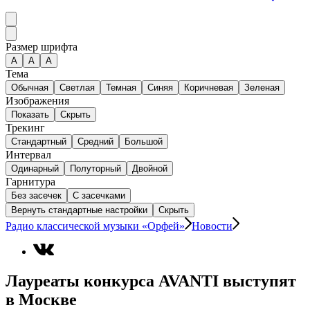
Размер шрифта
А
A
A
Тема
Обычная
Светлая
Темная
Синяя
Коричневая
Зеленая
Изображения
Показать
Скрыть
Трекинг
Стандартный
Средний
Большой
Интервал
Одинарный
Полуторный
Двойной
Гарнитура
Без засечек
С засечками
Вернуть стандартные настройки
Скрыть
Радио классической музыки «Орфей»
Новости
Лауреаты конкурса AVANTI выступят
в Москве