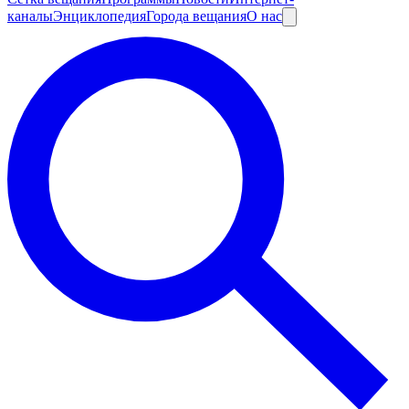
каналы
Энциклопедия
Города вещания
О нас