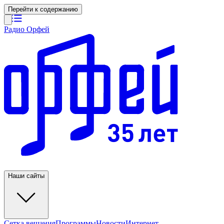
Перейти к содержанию
Радио Орфей
Наши сайты
Сетка вещания
Программы
Новости
Интернет-