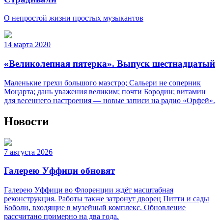
О непростой жизни простых музыкантов
14 марта 2020
«Великолепная пятерка». Выпуск шестнадцатый
Маленькие грехи большого маэстро; Сальери не соперник
Моцарта; дань уважения великим; почти Бородин; витамин
для весеннего настроения — новые записи на радио «Орфей».
Новости
7 августа 2026
Галерею Уффици обновят
Галерею Уффици во Флоренции ждёт масштабная
реконструкция. Работы также затронут дворец Питти и сады
Боболи, входящие в музейный комплекс. Обновление
рассчитано примерно на два года.