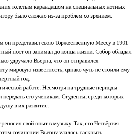
нения толстым карандашом на специальных нотных
тору было сложно из-за проблем со зрением.
м он представил свою Торжественную Мессу в 1901
тный пост он занимал до конца жизни. Собор обладал
ько удручало Вьерна, что он отправился
ту мировую известность, однако чуть не стоили ему
цертный год.
гической работе. Несмотря на трудные периоды
и передать его ученикам. Студенты, среди которых
душу в их развитие.
реносил свой опыт в музыку. Так, его Четвёртая
 этом сочинении Вьерну удалось раскрыть