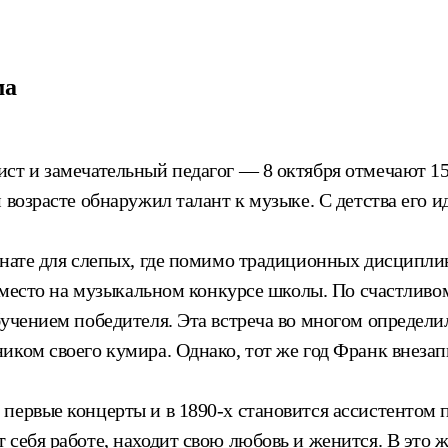
ма
ст и замечательный педагог — 8 октября отмечают 15
 возрасте обнаружил талант к музыке. С детства его
рнате для слепых, где помимо традиционных дисципли
е место на музыкальном конкурсе школы. По счастливо
бучением победителя. Эта встреча во многом определ
ком своего кумира. Однако, тот же год Франк внезапн
первые концерты и в 1890-х становится ассистентом 
себя работе, находит свою любовь и женится. В это же