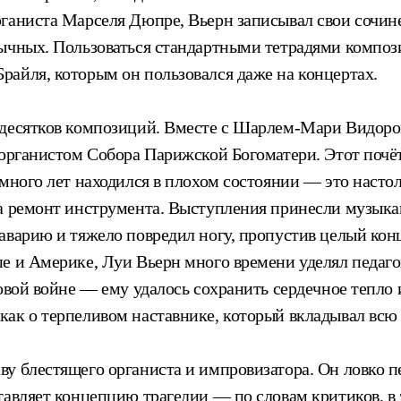
рганиста Марселя Дюпре, Вьерн записывал свои сочи
ычных. Пользоваться стандартными тетрадями компози
айля, которым он пользовался даже на концертах.
 десятков композиций. Вместе с Шарлем-Мари Видоро
 органистом Собора Парижской Богоматери. Этот почё
много лет находился в плохом состоянии — это настол
а ремонт инструмента. Выступления принесли музыкан
аварию и тяжело повредил ногу, пропустив целый кон
е и Америке, Луи Вьерн много времени уделял педаго
овой войне — ему удалось сохранить сердечное тепло 
ак о терпеливом наставнике, который вкладывал всю 
 блестящего органиста и импровизатора. Он ловко пе
тавляет концепцию трагедии — по словам критиков, в