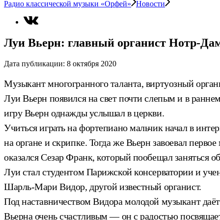
Радио классической музыки «Орфей»
Новости
Луи Вьерн: главный органист Нотр-Да
Дата публикации:
8 октября 2020
Музыкант многогранного таланта, виртуозный органи
Луи Вьерн появился на свет почти слепым и в раннем
игру Вьерн однажды услышал в церкви.
Учиться играть на фортепиано мальчик начал в инте
на органе и скрипке. Тогда же Вьерн завоевал перво
оказался Сезар Франк, который пообещал заняться о
Луи стал студентом Парижской консерватории и учени
Шарль-Мари Видор, другой известный органист.
Под наставничеством Видора молодой музыкант даёт 
Вьерна очень счастливым — он с радостью посвящает 