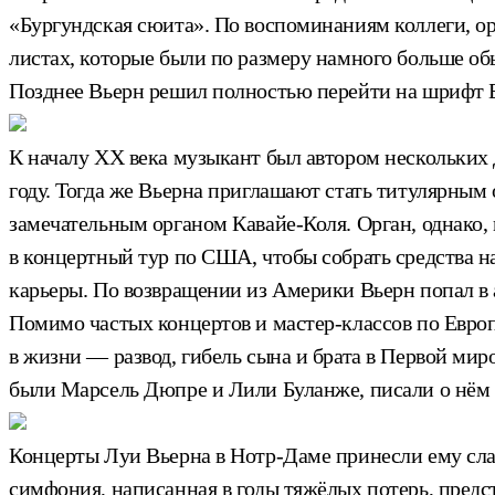
«Бургундская сюита». По воспоминаниям коллеги, о
листах, которые были по размеру намного больше об
Позднее Вьерн решил полностью перейти на шрифт Бр
К началу ХХ века музыкант был автором нескольких
году. Тогда же Вьерна приглашают стать титулярным
замечательным органом Кавайе-Коля. Орган, однако, 
в концертный тур по США, чтобы собрать средства н
карьеры. По возвращении из Америки Вьерн попал в 
Помимо частых концертов и мастер-классов по Европ
в жизни — развод, гибель сына и брата в Первой мир
были Марсель Дюпре и Лили Буланже, писали о нём к
Концерты Луи Вьерна в Нотр-Даме принесли ему славу
симфония, написанная в годы тяжёлых потерь, предс