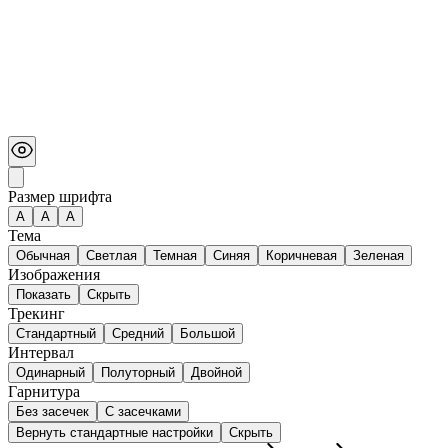
Размер шрифта
А
A
A
Тема
Обычная
Светлая
Темная
Синяя
Коричневая
Зеленая
Изображения
Показать
Скрыть
Трекинг
Стандартный
Средний
Большой
Интервал
Одинарный
Полуторный
Двойной
Гарнитура
Без засечек
С засечками
Вернуть стандартные настройки
Скрыть