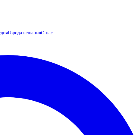
едия
Города вещания
О нас