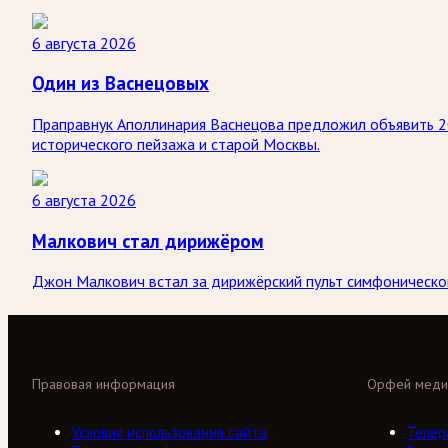
6 августа 2026
Один из Васнецовых
Праправнук Аполлинария Васнецова предложил объявить 2
исторического пейзажа и старой Москвы.
6 августа 2026
Малкович стал дирижёром
Джон Малкович встал за дирижёрский пульт симфоническог
Правовая информация
Орфей меди
Условия использования сайта
Телер