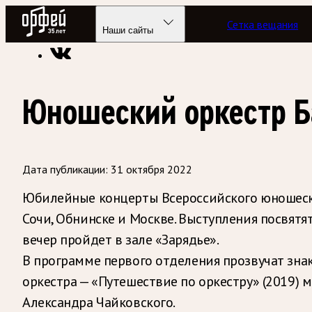
Радио Орфей
Сетка вещания
Радио классической музыки «Орфей»
Новости
Наши сайты
Юношеский оркестр Б
Дата публикации:
31 октября 2022
Юбилейные концерты Всероссийского юношеско
Сочи, Обнинске и Москве. Выступления посвятят
вечер пройдет в зале «Зарядье».
В программе первого отделения прозвучат зна
оркестра — «Путешествие по оркестру» (2019) 
Александра Чайковского.