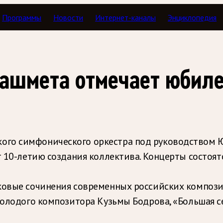
Программы
Новости
Интернет-каналы
Энциклопедия
ашмета отмечает юбил
го симфонического оркестра под руководством Юр
 10-летию создания коллектива. Концерты состоятс
ковые сочинения современных российских композит
молодого композитора Кузьмы Бодрова, «Большая с