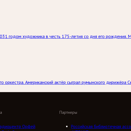
031 годом художника в честь 175-летия со дня его рождения. 
о оркестра. Американский актёр сыграл румынского дирижёра С
а
Партнеры
адиоцентр Орфей
Российская библиотечная ассо