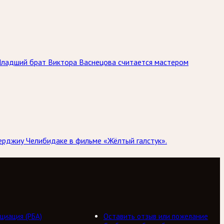
Младший брат Виктора Васнецова считается мастером
ерджиу Челибидаке в фильме «Жёлтый галстук».
циация (РБА)
Оставить отзыв или пожелание