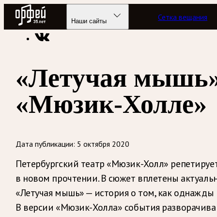
Радио Орфей
Сетка вещания
Радио классической музыки «Орфей»
Новости
Наши сайты
«Летучая мышь»
«Мюзик-Холле»
Дата публикации:
5 октября 2020
Петербургский театр «Мюзик-Холл» репетирует
в новом прочтении. В сюжет вплетены актуаль
«Летучая мышь» — история о том, как однажды н
В версии «Мюзик-Холла» события разворачиваю