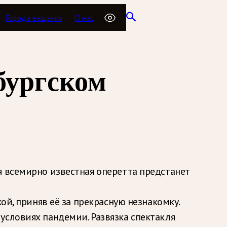
Города вещания
О нас
бургском
я всемирно известная оперетта предстанет
ой, приняв её за прекрасную незнакомку.
условиях пандемии. Развязка спектакля