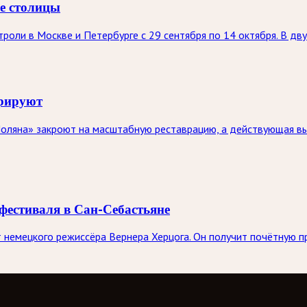
ве столицы
оли в Москве и Петербурге с 29 сентября по 14 октября. В дву
врируют
оляна» закроют на масштабную реставрацию, а действующая выс
фестиваля в Сан-Себастьяне
немецкого режиссёра Вернера Херцога. Он получит почётную п