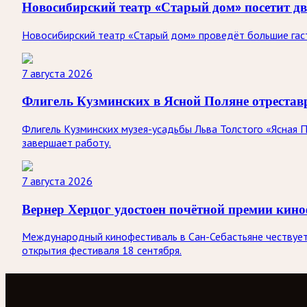
Новосибирский театр «Старый дом» посетит д
Новосибирский театр «Старый дом» проведёт большие гастр
7 августа 2026
Флигель Кузминских в Ясной Поляне отреста
Флигель Кузминских музея-усадьбы Льва Толстого «Ясная П
завершает работу.
7 августа 2026
Вернер Херцог удостоен почётной премии кино
Международный кинофестиваль в Сан-Себастьяне чествует 
открытия фестиваля 18 сентября.