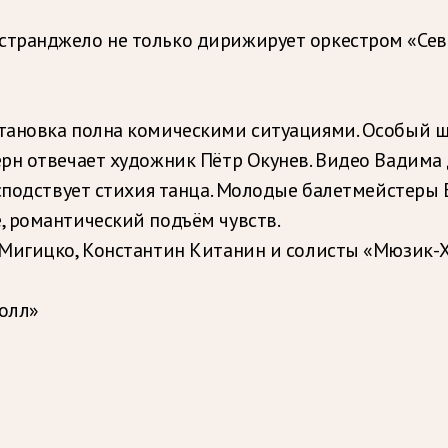
транджело не только дирижирует оркестром «Севе
становка полна комическими ситуациями. Особый 
ерн отвечает художник Пётр Окунев. Видео Вадима
осподствует стихия танца. Молодые балетмейстеры
 романтический подъём чувств.
Мигицко, Константин Китанин и солисты «Мюзик-Х
олл»