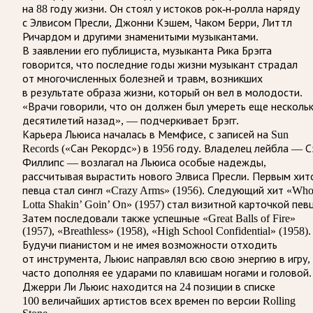
на 88 году жизни. Он стоял у истоков рок-н-ролла наряду
с Элвисом Пресли, Джонни Кэшем, Чаком Берри, Литтл
Ричардом и другими знаменитыми музыкантами.
В заявлении его публициста, музыканта Рика Брэгга
говорится, что последние годы жизни музыкант страдал
от многочисленных болезней и травм, возникших
в результате образа жизни, который он вел в молодости.
«Врачи говорили, что он должен был умереть еще несколь
десятилетий назад», — подчеркивает Брэгг.
Карьера Льюиса началась в Мемфисе, с записей на Sun
Records («Сан Рекордс») в 1956 году. Владелец лейбла — 
Филлипс — возлагал на Льюиса особые надежды,
рассчитывая вырастить нового Элвиса Пресли. Первым хит
певца стал сингл «Crazy Arms» (1956). Следующий хит «Who
Lotta Shakin’ Goin’ On» (1957) стал визитной карточкой певц
Затем последовали также успешные «Great Balls of Fire»
(1957), «Breathless» (1958), «High School Confidential» (1958).
Будучи пианистом и не имея возможности отходить
от инструмента, Льюис направлял всю свою энергию в игру,
часто дополняя ее ударами по клавишам ногами и головой.
Джерри Ли Льюис находится на 24 позиции в списке
100 величайших артистов всех времен по версии Rolling