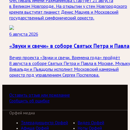
Фестиваль имени Рахманинова стартует 21 августа
в Великом Новгороде. На открытии у стен Новгородского
кремля выступят пианист Денис Мацуев и Московский
государственный симфонический оркестр.
6 августа 2026
«Звуки и свечи» в соборе Святых Петра и Павла
Вечер проекта «Звуки и свечи. Времена года» пройдёт
8 августа в соборе Святых Петра и Павла в Москве. Музыку
Вивальди и Пьяццолы исполнит Московский камерный
оркестр под управлением Сергея Поспелова.
Оставить отзыв или пожелание
Сообщить об ошибке
Орфей медиа
Телерадиоцентр Орфей
Видео Орфей
Афиша Орфей
Ноты Орфей